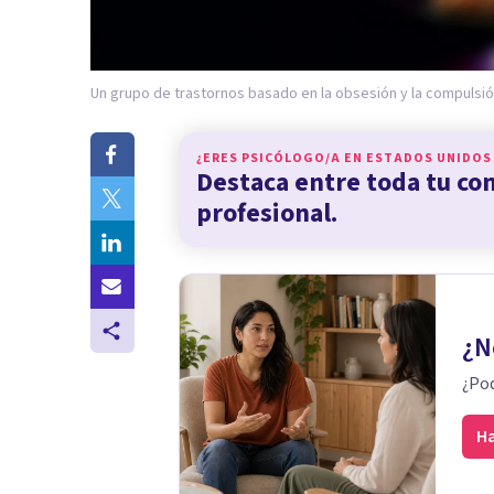
Un grupo de trastornos basado en la obsesión y la compulsió
¿ERES PSICÓLOGO/A EN
ESTADOS UNIDOS
Destaca entre toda tu c
profesional.
¿N
¿Pod
Ha