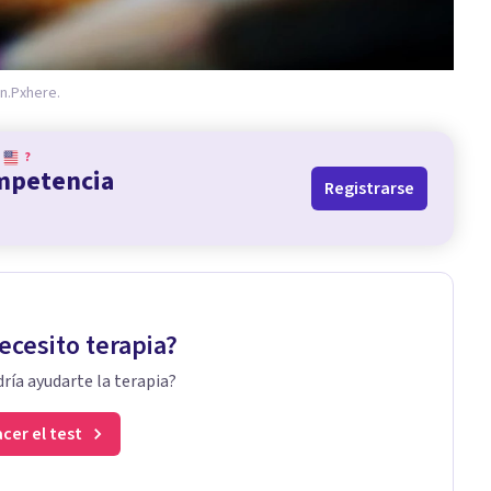
n.
Pxhere.
?
ompetencia
Registrarse
ecesito terapia?
ría ayudarte la terapia?
cer el test