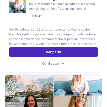
espirituales, emocionales y físicas. Cada proceso es
BA in International Communications Licenciada
individual y cada situación por la que se consulta nunca será
en Psicologia Filosofia China en Harvard
un problema sino una oportunidad para volver a empezar
Miami
desde otro punto de partida.
Soy Psicóloga, con 16 años de trayectoria. Madre de dos
hijos. Me dedico a jóvenes adultos y parejas , brindándoles un
espacio íntimo donde podamos trabajar para mejorar todos
los aspectos de sus vidas. Conozco primero a los padres, en
el caso de niños u adolescentes, para luego seguir la terapia
Ver perfil
con sus hijos, apuntalándolos en su futuro personal,
universitario y profesional, siempre conteniendo
paralelamente a los padres y brindándoles un espacio de
Contactar
seguridad. Hago terapia de pareja y adultos con método
integrativo. Más información en: intherapy.today