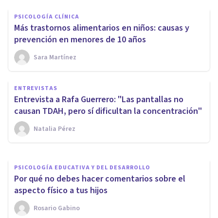
PSICOLOGÍA CLÍNICA
Más trastornos alimentarios en niños: causas y
prevención en menores de 10 años
Sara Martínez
PSICOLOGÍA EDUCATIVA Y DEL DESARROLLO
Estimulación Temprana: ¿Qué
ENTREVISTAS
necesita mi bebé según su
Entrevista a Rafa Guerrero: "Las pantallas no
edad?
causan TDAH, pero sí dificultan la concentración"
Natalia Pérez
Sara Martínez
PSICOLOGÍA EDUCATIVA Y DEL DESARROLLO
Por qué no debes hacer comentarios sobre el
aspecto físico a tus hijos
Rosario Gabino