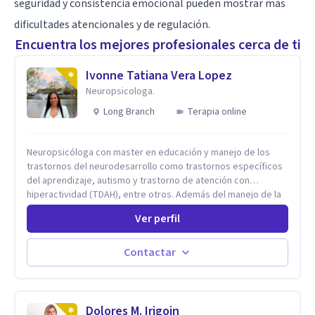
seguridad y consistencia emocional pueden mostrar más
dificultades atencionales y de regulación.
Encuentra los mejores profesionales cerca de ti
Ivonne Tatiana Vera Lopez
Neuropsicologa.
Long Branch
Terapia online
Neuropsicóloga con master en educación y manejo de los
trastornos del neurodesarrollo como trastornos específicos
del aprendizaje, autismo y trastorno de atención con
hiperactividad (TDAH), entre otros. Además del manejo de la
depresión, ansiedad y demás conflictos de la dimensión
Ver perfil
Psicológica. Más allá de dar herramientas o aplicar cualquier
tipo de terapia para mi lo más importante es el individuo,
trabajo no solo con mis pacientes sino con todo su entorno,
Contactar
núcleo familiar, social, académico. El arte de conocernos, de
conectar, de comprender que somos uno reflejo del otro, nos
permite entrar más profundo logrando la sanidad desde la
raíz llevándonos a crear nuevas conexiones cerebrales,
Dolores M. Irigoin