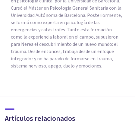
en psicología clínica, por la Universidad de Barcelona.
Cursó el Máster en Psicología General Sanitaria con la
Universidad Autónoma de Barcelona. Posteriormente,
se formó como experta en psicología de las
emergencias y catástrofes. Tanto esta formación
como la experiencia laboral en el campo, supusieron
para Nerea el descubrimiento de un nuevo mundo: el
trauma. Desde entonces, trabaja desde un enfoque
integrador y no ha parado de formarse en trauma,
sistema nervioso, apego, duelo y emociones.
PSICOLOGÍA CLÍNICA
¿TDAH o exceso de estímulos?
Artículos relacionados
Nerea Moreno