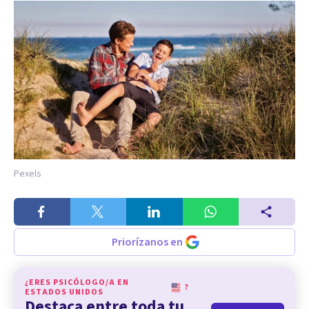
Pexels
Priorízanos en
¿ERES PSICÓLOGO/A EN
?
ESTADOS UNIDOS
Destaca entre toda tu