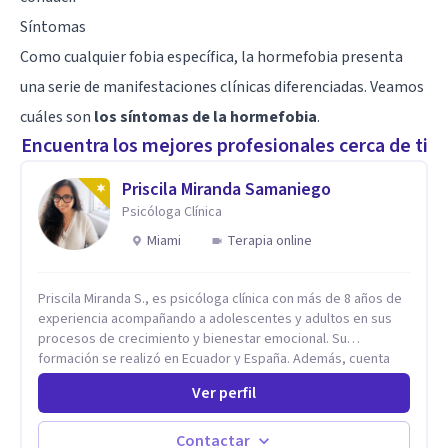
Síntomas
Como cualquier fobia específica, la hormefobia presenta
una serie de manifestaciones clínicas diferenciadas. Veamos
cuáles son
los síntomas de la hormefobia
.
Encuentra los mejores profesionales cerca de ti
Priscila Miranda Samaniego
Psicóloga Clínica
Miami
Terapia online
Priscila Miranda S., es psicóloga clínica con más de 8 años de
experiencia acompañando a adolescentes y adultos en sus
procesos de crecimiento y bienestar emocional. Su
formación se realizó en Ecuador y España. Además, cuenta
con un Máster en Psicooncología (INEFOC) y diversos
Ver perfil
diplomados que respaldan su práctica profesional. Se
especializo en ansiedad, autoestima, dependencia
emocional, depresión, desarrollo personal, prevención del
Contactar