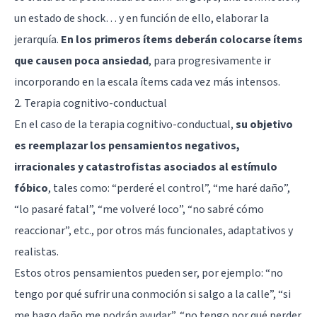
un estado de shock… y en función de ello, elaborar la
jerarquía.
En los primeros ítems deberán colocarse ítems
que causen poca ansiedad
, para progresivamente ir
incorporando en la escala ítems cada vez más intensos.
2. Terapia cognitivo-conductual
En el caso de la
terapia cognitivo-conductual
,
su objetivo
es reemplazar los pensamientos negativos,
irracionales y catastrofistas asociados al estímulo
fóbico
, tales como: “perderé el control”, “me haré daño”,
“lo pasaré fatal”, “me volveré loco”, “no sabré cómo
reaccionar”, etc., por otros más funcionales, adaptativos y
realistas.
Estos otros pensamientos pueden ser, por ejemplo: “no
tengo por qué sufrir una conmoción si salgo a la calle”, “si
me hago daño me podrán ayudar”, “no tengo por qué perder