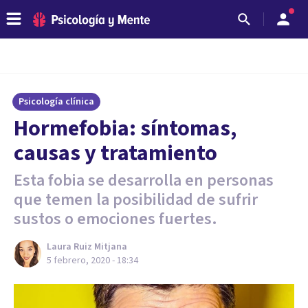
Psicología clínica
Hormefobia: síntomas,
causas y tratamiento
Esta fobia se desarrolla en personas
que temen la posibilidad de sufrir
sustos o emociones fuertes.
Laura Ruiz Mitjana
5 febrero, 2020 - 18:34