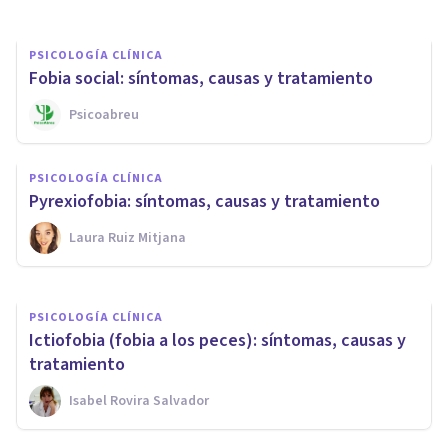
PSICOLOGÍA CLÍNICA
Fobia social: síntomas, causas y tratamiento
Psicoabreu
PSICOLOGÍA CLÍNICA
Dermatofagia: síntomas,
PSICOLOGÍA CLÍNICA
causas y tratamiento
Pyrexiofobia: síntomas, causas y tratamiento
Laura Ruiz Mitjana
Laura Ruiz Mitjana
PSICOLOGÍA CLÍNICA
Ictiofobia (fobia a los peces): síntomas, causas y
tratamiento
Isabel Rovira Salvador