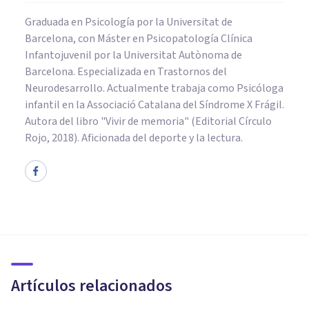
Graduada en Psicología por la Universitat de
Barcelona, con Máster en Psicopatología Clínica
Infantojuvenil por la Universitat Autònoma de
Barcelona. Especializada en Trastornos del
Neurodesarrollo. Actualmente trabaja como Psicóloga
infantil en la Associació Catalana del Síndrome X Frágil.
Autora del libro "Vivir de memoria" (Editorial Círculo
Rojo, 2018). Aficionada del deporte y la lectura.
PSICOLOGÍA CLÍNICA
Las 15 fobias más raras que
existen
Artículos relacionados
Jonathan García-Allen