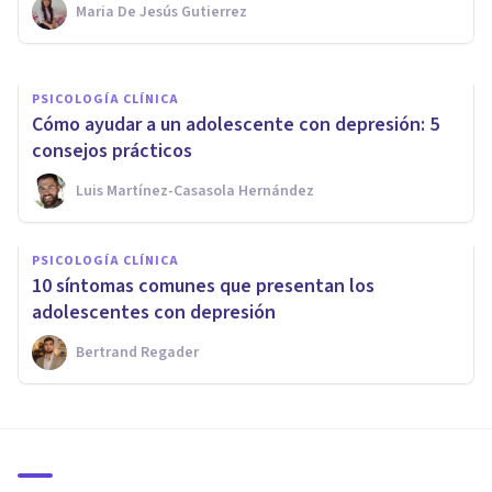
Maria De Jesús Gutierrez
Psicoabreu
PSICOLOGÍA CLÍNICA
Cómo ayudar a un adolescente con depresión: 5
consejos prácticos
Luis Martínez-Casasola Hernández
PSICOLOGÍA CLÍNICA
​10 síntomas comunes que presentan los
adolescentes con depresión
Bertrand Regader