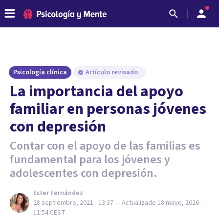
Psicología clínica
Artículo revisado
La importancia del apoyo
familiar en personas jóvenes
con depresión
Contar con el apoyo de las familias es
fundamental para los jóvenes y
adolescentes con depresión.
Ester Fernández
28 septiembre, 2021 - 13:37
— Actualizado
18 mayo, 2026 -
11:54
CEST