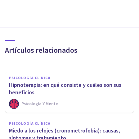
PSICOLOGÍA CLÍNICA
La psicoeducación en terapia
psicológica
Artículos relacionados
​julia Uliaque Moll
PSICOLOGÍA CLÍNICA
Hipnoterapia: en qué consiste y cuáles son sus
beneficios
Psicología Y Mente
PSICOLOGÍA CLÍNICA
PSICOLOGÍA CLÍNICA
Las 11 mejores apps para
Miedo a los relojes (cronometrofobia): causas,
tratar la ansiedad
síntomas y tratamiento