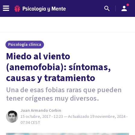
Psicología clínica
Miedo al viento
(anemofobia): síntomas,
causas y tratamiento
Una de esas fobias raras que pueden
tener orígenes muy diversos.
Juan Armando Corbin
15 octubre, 2017 - 12:23
— Actualizado
19 noviembre, 2024 -
07:34
CEST