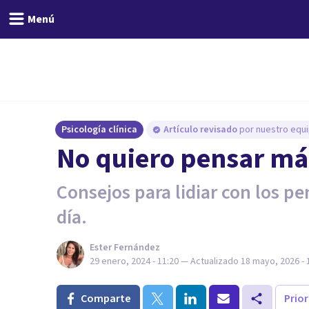
Menú
Psicología clínica
Artículo revisado
por nuestro equi
No quiero pensar más
Consejos para lidiar con los p
día.
Ester Fernández
29 enero, 2024 - 11:20
— Actualizado
18 mayo, 2026 - 
Comparte
Prio