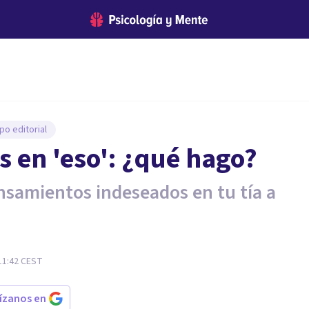
po editorial
 en 'eso': ¿qué hago?
ensamientos indeseados en tu tía a
11:42
CEST
rízanos en