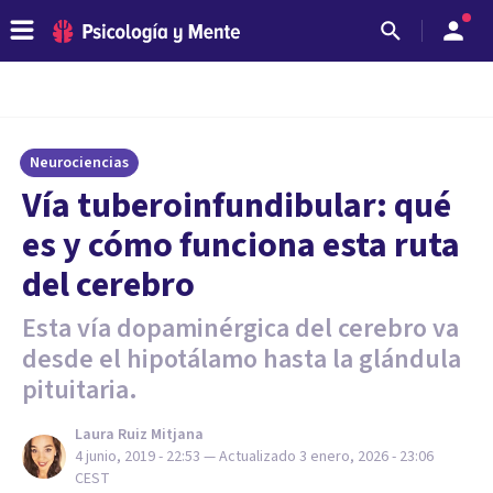
Neurociencias
Vía tuberoinfundibular: qué
es y cómo funciona esta ruta
del cerebro
Esta vía dopaminérgica del cerebro va
desde el hipotálamo hasta la glándula
pituitaria.
Laura Ruiz Mitjana
4 junio, 2019 - 22:53
— Actualizado
3 enero, 2026 - 23:06
CEST