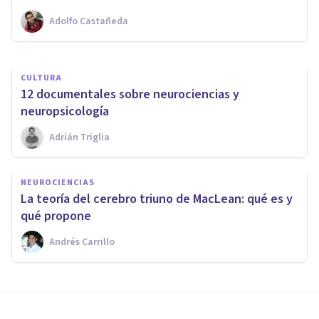
Adolfo Castañeda
Ricardo Vázquez Cigarroa
CULTURA
​12 documentales sobre neurociencias y
neuropsicología
Adrián Triglia
NEUROCIENCIAS
La teoría del cerebro triuno de MacLean: qué es y
qué propone
Andrés Carrillo