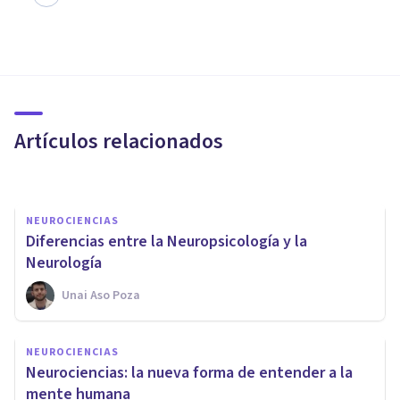
NEUROCIENCIAS
Giro frontal inferior del
cerebro: sus características y
funciones
Artículos relacionados
Unai Aso Poza
NEUROCIENCIAS
Diferencias entre la Neuropsicología y la
Neurología
Unai Aso Poza
PSICOLOGÍA FORENSE Y CRIMINALÍSTICA
​Neurociencias aplicadas al
NEUROCIENCIAS
estudio criminológico del
Neurociencias: la nueva forma de entender a la
delito
mente humana