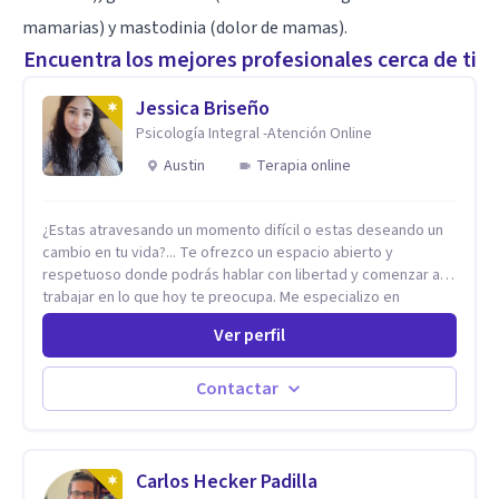
mamarias) y mastodinia (dolor de mamas).
Encuentra los mejores profesionales cerca de ti
Jessica Briseño
Psicología Integral -Atención Online
Austin
Terapia online
¿Estas atravesando un momento difícil o estas deseando un
cambio en tu vida?... Te ofrezco un espacio abierto y
respetuoso donde podrás hablar con libertad y comenzar a
trabajar en lo que hoy te preocupa. Me especializo en
Trastornos de Ansiedad y a lo largo de mi experiencia
Ver perfil
profesional he acompañado a muchas Familias y Parejas con
distintas problemáticas como el manejo del estrés,
Autoestima, Gestión de la Ira, Depresión, Retos en la Crianza,
Contactar
Codependencia, Celos, entre otros. Cuento con más de 12
años de experiencia en el área de la Salud mental y he
trabajado en distintos contextos clínicos con niños,
Adolescentes y Adultos
Carlos Hecker Padilla