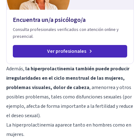
hablar de estos temas sin juicios, con respeto y libertad.
Trabajo con objetivos claros y realistas, sin fórmulas rígidas:
combinamos profundidad emocional con una mirada práctica
Encuentra un/a psicólogo/a
sobre tu vida diaria.
Consulta profesionales verificados con atención online y
presencial.
Ver profesionales
Además,
la hiperprolactinemia también puede producir
irregularidades en el ciclo menstrual de las mujeres,
problemas visuales, dolor de cabeza
, amenorrea y otros
posibles problemas, tales como disfunciones sexuales (por
ejemplo, afecta de forma importante a la fertilidad y reduce
el deseo sexual).
La hiperprolactinemia aparece tanto en hombres como en
mujeres.