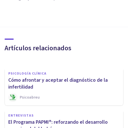
PSICOLOGÍA CLÍNICA
Miedo a ser madre: por qué
aparece y cómo superarlo
Artículos relacionados
Arturo Torres
PSICOLOGÍA CLÍNICA
Cómo afrontar y aceptar el diagnóstico de la
infertilidad
Psicoabreu
PSICOLOGÍA CLÍNICA
ENTREVISTAS
5 consejos para superar el
El Programa PAPMI®: reforzando el desarrollo