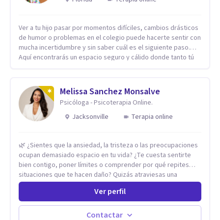
Ver a tu hijo pasar por momentos difíciles, cambios drásticos
de humor o problemas en el colegio puede hacerte sentir con
mucha incertidumbre y sin saber cuál es el siguiente paso.
Aquí encontrarás un espacio seguro y cálido donde tanto tú
como tus hijos se sentirán realmente escuchados,
comprendidos y apoyados para recuperar la tranquilidad en
casa. Me especializo en guiar a familias a través de
Melissa Sanchez Monsalve
herramientas prácticas y dinámicas adaptadas a la edad de
Psicóloga - Psicoterapia Online.
cada menor, dejando de lado las etiquetas y los tecnicismos.
Mi forma de trabajar se centra en entender las emociones
Jacksonville
Terapia online
que hay detrás del comportamiento, ayudándoles a
desarrollar la confianza necesaria para superar sus retos y
🌿 ¿Sientes que la ansiedad, la tristeza o las preocupaciones
fortaleciendo la comunicación entre ustedes. Acompaño a
ocupan demasiado espacio en tu vida? ¿Te cuesta sentirte
niños y adolescentes que están lidiando con la ansiedad, la
bien contigo, poner límites o comprender por qué repites
timidez, la rebeldía o dificultades escolares, así como a
situaciones que te hacen daño? Quizás atraviesas una
padres que buscan orientación y pautas claras para educar
ruptura, una crisis, dificultades en tus relaciones o un
sin perder la paciencia ni el control. Si estás listo para dar el
Ver perfil
proceso migratorio que te ha hecho sentir lejos de ti. No
primer paso hacia una convivencia familiar más armoniosa,
tienes que esperar a sentirte peor para pedir ayuda. 🤍 Soy
agenda tu sesión y empecemos a trabajar juntos.
psicóloga clínica y acompaño a personas adultas que desean
Contactar