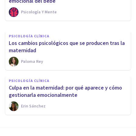
duelo por muerte perinatal
emocional del bebé
Psicología Y Mente
Ester Fernández
PSICOLOGÍA CLÍNICA
Los cambios psicológicos que se producen tras la
maternidad
Paloma Rey
PSICOLOGÍA CLÍNICA
Culpa en la maternidad: por qué aparece y cómo
gestionarla emocionalmente
Erin Sánchez