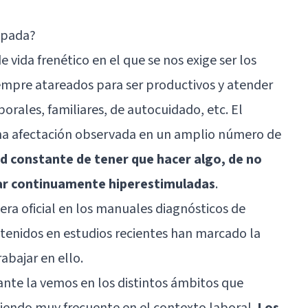
upada?
vida frenético en el que se nos exige ser los
iempre atareados para ser productivos y atender
orales, familiares, de autocuidado, etc. El
na afectación observada en un amplio número de
ad constante de tener que hacer algo, de no
tar continuamente hiperestimuladas
.
ra oficial en los manuales diagnósticos de
btenidos en estudios recientes han marcado la
abajar en ello.
ante la vemos en los distintos ámbitos que
 siendo muy frecuente en el contexto laboral.
Los