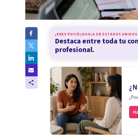
¿ERES PSICÓLOGO/A EN
ESTADOS UNIDOS
Destaca entre toda tu c
profesional.
¿N
¿Pod
Ha