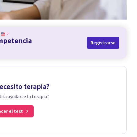
?
ompetencia
Registrarse
ecesito terapia?
ría ayudarte la terapia?
cer el test