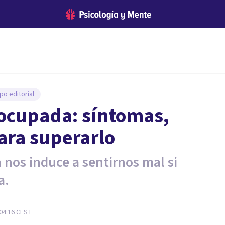
po editorial
 ocupada: síntomas,
ara superarlo
 nos induce a sentirnos mal si
a.
 04:16
CEST