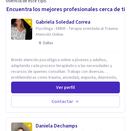
vivencia de este tipo.
Encuentra los mejores profesionales cerca de ti
Gabriela Soledad Correa
Psicóloga - EMDR - Terapia orientada al Trauma-
Atención Online.
Dallas
Brindo atención psicológica online a jóvenes y adultos,
adaptando cada proceso terapéutico a las necesidades y
recursos de quienes consultan. Trabajo con diversas
problemáticas como trauma, ansiedad, angustia, depresión,
estrés, violencias, abuso sexual y procesos migratorios,
Ver perfil
entre otros. Ofrezco un espacio seguro, de escucha activa y
contención, comprometido con tu bienestar emocional y con
un enfoque centrado en el autoconocimiento y el aprendizaje
Contactar
mutuo. Mi manera de trabajar se enfoca principalmente en los
conflictos y malestares que emergen en el presente,
estableciendo objetivos graduales y flexibles, de acuerdo a
tu ritmo y posibilidades.
Daniela Dechamps