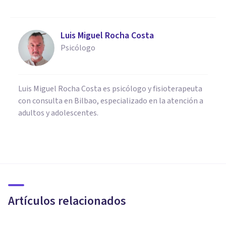
Luis Miguel Rocha Costa
Psicólogo
Luis Miguel Rocha Costa es psicólogo y fisioterapeuta
con consulta en Bilbao, especializado en la atención a
adultos y adolescentes.
PSICOLOGÍA CLÍNICA
Las diferencias entre
enfermedad neurológica y
psiquiátrica
Artículos relacionados
Arturo Torres