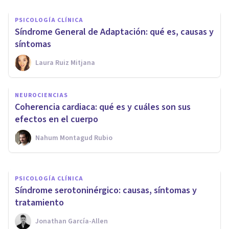
PSICOLOGÍA CLÍNICA
Síndrome General de Adaptación: qué es, causas y
síntomas
Laura Ruiz Mitjana
PSICOLOGÍA CLÍNICA
NEUROCIENCIAS
Síndrome de Lesch-Nyhan:
Coherencia cardiaca: qué es y cuáles son sus
síntomas, causas y tratamiento
efectos en el cuerpo
Nahum Montagud Rubio
Unai Aso Poza
PSICOLOGÍA CLÍNICA
Síndrome serotoninérgico: causas, síntomas y
tratamiento
Jonathan García-Allen