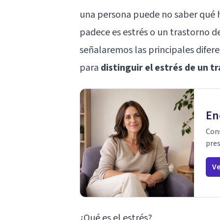
una persona puede no saber qué h
padece es estrés o un trastorno de
señalaremos las principales difer
para
distinguir el estrés de un 
En
Cons
pres
Ve
¿Qué es el estrés?