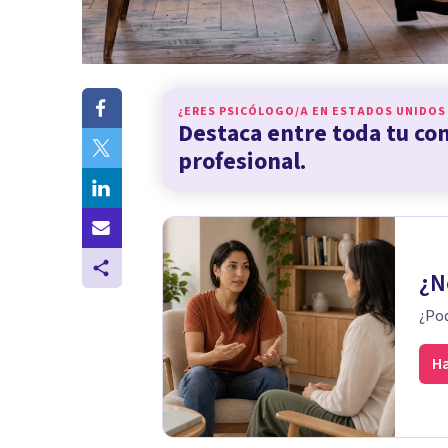
¿ERES PSICÓLOGO/A EN
ESTADOS UNIDOS
Destaca entre toda tu c
profesional.
¿N
¿Pod
Ha