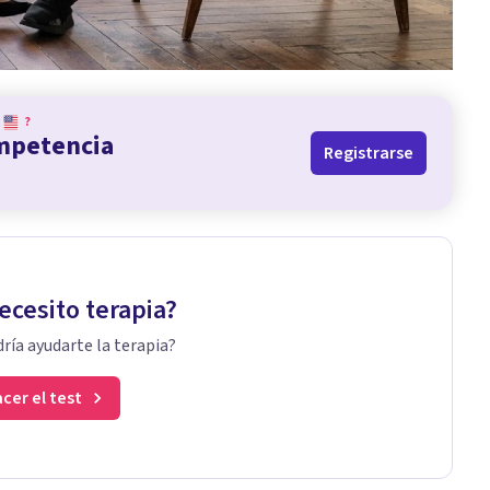
?
ompetencia
Registrarse
ecesito terapia?
ría ayudarte la terapia?
cer el test