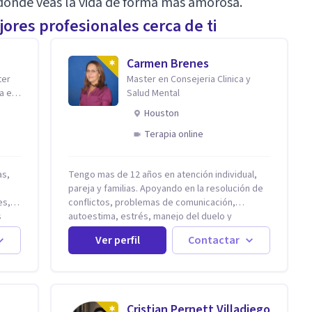
 donde veas la vida de forma más amorosa.
ores profesionales cerca de ti
Carmen Brenes
ter
Master en Consejeria Clinica y
a en
Salud Mental
Houston
Terapia online
Tengo mas de 12 años en atención individual,
pareja y familias. Apoyando en la resolución de
es,
conflictos, problemas de comunicación,
s
autoestima, estrés, manejo del duelo y
demás
personas con ansiedad y depresión, así como
Ver perfil
Contactar
problemas de conducta y comportamiento.
Desarrollo de personas maximizando su
,
potencial y elevando su desempeño.
Estableciendo metas a corto y largo plazo, es
vital para la vida de cada uno tener su propia
Cristian Pernett Villadiego