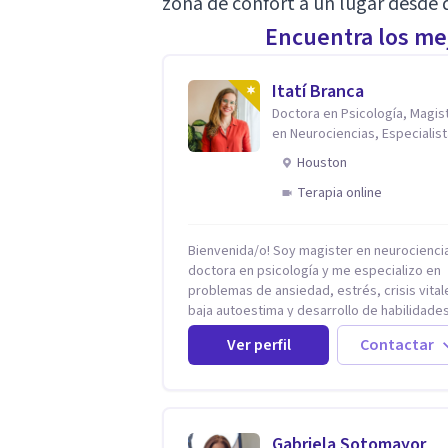
zona de confort a un lugar desde
Encuentra los mej
Itatí Branca
Doctora en Psicología, Magis
en Neurociencias, Especialist
ansiedad y mindfulness
Houston
Terapia online
Bienvenida/o! Soy magister en neurociencias,
doctora en psicología y me especializo en
problemas de ansiedad, estrés, crisis vital
baja autoestima y desarrollo de habilidade
para el bienestar emocional (acompaño a
Ver perfil
Contactar
problemáticas como la desregulación
emocional, tendencias perfeccionistas,
liderazgo, problemas de sueño, depresión
entre otras).
Gabriela Sotomayor