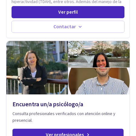
hiperactividad (TDAH), entre otros. Además del manejo de la
depresión, ansiedad y demás conflictos de la dimensión
Ver perfil
Psicológica. Más allá de dar herramientas o aplicar cualquier
tipo de terapia para mi lo más importante es el individuo,
trabajo no solo con mis pacientes sino con todo su entorno,
Contactar
núcleo familiar, social, académico. El arte de conocernos, de
conectar, de comprender que somos uno reflejo del otro, nos
permite entrar más profundo logrando la sanidad desde la
raíz llevándonos a crear nuevas conexiones cerebrales,
espirituales, emocionales y físicas. Cada proceso es
individual y cada situación por la que se consulta nunca será
un problema sino una oportunidad para volver a empezar
desde otro punto de partida.
Encuentra un/a psicólogo/a
Consulta profesionales verificados con atención online y
presencial.
Ver profesionales