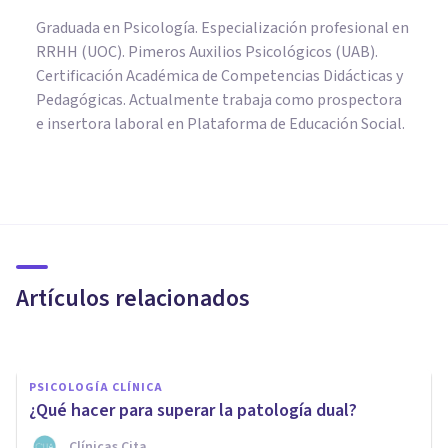
Graduada en Psicología. Especialización profesional en
RRHH (UOC). Pimeros Auxilios Psicológicos (UAB).
Certificación Académica de Competencias Didácticas y
Pedagógicas. Actualmente trabaja como prospectora
e insertora laboral en Plataforma de Educación Social.
PSICOLOGÍA CLÍNICA
​Adicción: ¿enfermedad o
trastorno de aprendizaje?
Artículos relacionados
Leocadio Martín Borges
PSICOLOGÍA CLÍNICA
¿Qué hacer para superar la patología dual?
Clínicas Cita