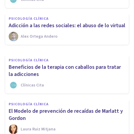
PSICOLOGÍA CLÍNICA
Contracondicionamiento: usos
PSICOLOGÍA CLÍNICA
terapéuticos de esta técnica
Adicción a las redes sociales: el abuso de lo virtual
Alex Ortega Andero
Arturo Torres
PSICOLOGÍA CLÍNICA
Beneficios de la terapia con caballos para tratar
la adicciones
Clínicas Cita
PSICOLOGÍA CLÍNICA
El Modelo de prevención de recaídas de Marlatt y
Gordon
Laura Ruiz Mitjana