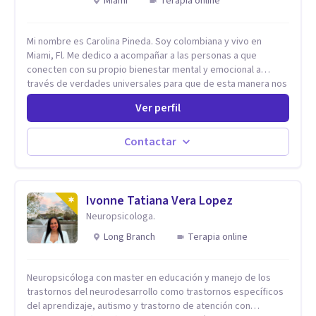
Miami
Terapia online
Mi nombre es Carolina Pineda. Soy colombiana y vivo en
Miami, Fl. Me dedico a acompañar a las personas a que
conecten con su propio bienestar mental y emocional a
través de verdades universales para que de esta manera nos
permitamos navegar por la vida con facilidad, paz y gozo.
Ver perfil
Todo se encuentra en nuestra propia sabiduría. Todo ocurre
de adentro hacia afuera. Un poco (o mucho) de paz mental es
lo que necesitamos, todos. Empecemos por aqui.
Contactar
Ivonne Tatiana Vera Lopez
Neuropsicologa.
Long Branch
Terapia online
Neuropsicóloga con master en educación y manejo de los
trastornos del neurodesarrollo como trastornos específicos
del aprendizaje, autismo y trastorno de atención con