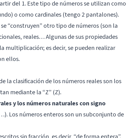
partir del 1. Este tipo de números se utilizan como
undo) o como cardinales (tengo 2 pantalones).
, se “construyen” otro tipo de números (son la
racionales, reales… Algunas de sus propiedades
y la multiplicación; es decir, se pueden realizar
n ellos.
 la clasificación de los números reales son los
an mediante la “Z” (Z).
rales y los números naturales con signo
3, -4…). Los números enteros son un subconjunto de
scritos sin fracción, es decir, “de forma entera”.