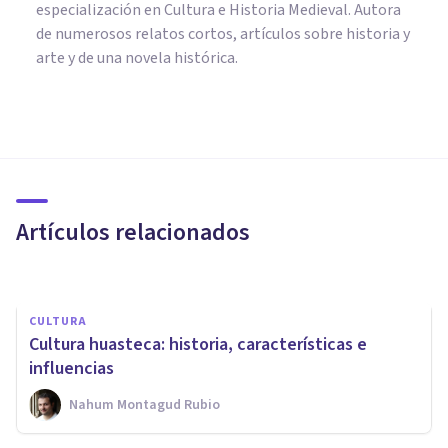
especialización en Cultura e Historia Medieval. Autora
de numerosos relatos cortos, artículos sobre historia y
arte y de una novela histórica.
CULTURA
Zapotecas: características de
esta cultura mesoamericana
Artículos relacionados
Nahum Montagud Rubio
CULTURA
Cultura huasteca: historia, características e
influencias
Nahum Montagud Rubio