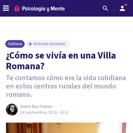
Cultura
Artículo revisado
¿Cómo se vivía en una Villa
Romana?
Te contamos cómo era la vida cotidiana
en estos centros rurales del mundo
romano.
Sonia Ruz Comas
24 septiembre, 2024 - 16:21