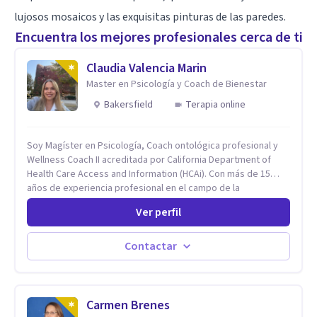
lujosos mosaicos y las exquisitas pinturas de las paredes.
Encuentra los mejores profesionales cerca de ti
Claudia Valencia Marin
Master en Psicología y Coach de Bienestar
Bakersfield
Terapia online
Soy Magíster en Psicología, Coach ontológica profesional y
Wellness Coach II acreditada por California Department of
Health Care Access and Information (HCAi). Con más de 15
años de experiencia profesional en el campo de la
Neurociencia del Bienestar y Liderazgo estratégico; bilingüe
Ver perfil
(español e inglés), con un enfoque holístico, integrativo
(cuerpo, mente y espíritu) y multicultural.
Contactar
Carmen Brenes