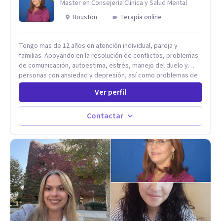
Master en Consejeria Clinica y Salud Mental
Houston
Terapia online
Tengo mas de 12 años en atención individual, pareja y
familias. Apoyando en la resolución de conflictos, problemas
de comunicación, autoestima, estrés, manejo del duelo y
personas con ansiedad y depresión, así como problemas de
conducta y comportamiento. Desarrollo de personas
Ver perfil
maximizando su potencial y elevando su desempeño.
Estableciendo metas a corto y largo plazo, es vital para la
vida de cada uno tener su propia vision.
Contactar