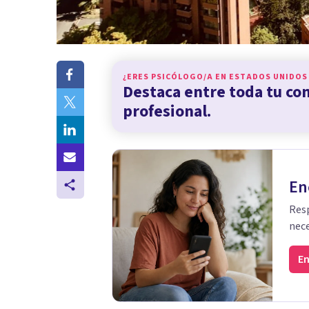
¿ERES PSICÓLOGO/A EN
ESTADOS UNIDOS
Destaca entre toda tu c
profesional.
En
Resp
nece
En