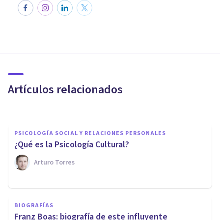
CULTURA
Universales culturales: aquello
que todas las sociedades
tienen en común
Artículos relacionados
Grecia Guzmán Martínez
PSICOLOGÍA SOCIAL Y RELACIONES PERSONALES
¿Qué es la Psicología Cultural?
Arturo Torres
CULTURA
BIOGRAFÍAS
Antropología cultural: qué es y
Franz Boas: biografía de este influyente