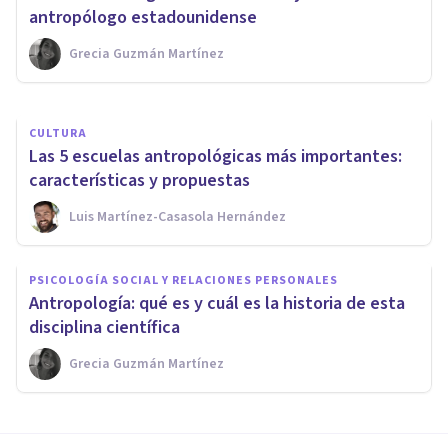
cómo estudia al ser humano
antropólogo estadounidense
Grecia Guzmán Martínez
Nahum Montagud Rubio
CULTURA
Las 5 escuelas antropológicas más importantes:
características y propuestas
Luis Martínez-Casasola Hernández
PSICOLOGÍA SOCIAL Y RELACIONES PERSONALES
Antropología: qué es y cuál es la historia de esta
disciplina científica
Grecia Guzmán Martínez