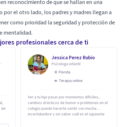
gen reconocimiento de que se hallan en una
o por el otro lado, los padres y madres llegan a
ner como prioridad la seguridad y protección de
de mentalidad.
ores profesionales cerca de ti
Jessica Perez Rubio
y
Psicologa infantil
Florida
Terapia online
Ver a tu hijo pasar por momentos difíciles,
l,
cambios drásticos de humor o problemas en el
n de
colegio puede hacerte sentir con mucha
incertidumbre y sin saber cuál es el siguiente
paso. Aquí encontrarás un espacio seguro y
omo
cálido donde tanto tú como tus hijos se sentirán