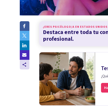
¿ERES PSICÓLOGO/A EN
ESTADOS UNIDOS
Destaca entre toda tu c
profesional.
Te
¿Qué
Ha