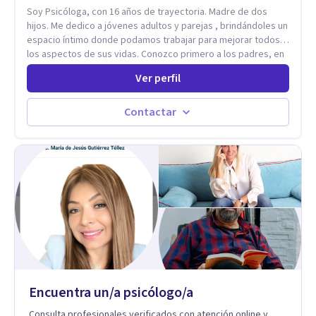
Soy Psicóloga, con 16 años de trayectoria. Madre de dos
hijos. Me dedico a jóvenes adultos y parejas , brindándoles un
espacio íntimo donde podamos trabajar para mejorar todos
los aspectos de sus vidas. Conozco primero a los padres, en
el caso de niños u adolescentes, para luego seguir la terapia
Ver perfil
con sus hijos, apuntalándolos en su futuro personal,
universitario y profesional, siempre conteniendo
paralelamente a los padres y brindándoles un espacio de
Contactar
seguridad. Hago terapia de pareja y adultos con método
integrativo. Más información en: intherapy.today
Encuentra un/a psicólogo/a
Consulta profesionales verificados con atención online y