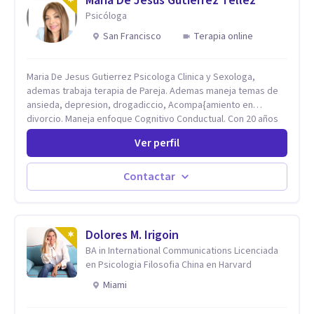
Maria De Jesus Gutierrez Tellez
Psicóloga
San Francisco
Terapia online
Maria De Jesus Gutierrez Psicologa Clinica y Sexologa,
ademas trabaja terapia de Pareja. Ademas maneja temas de
ansieda, depresion, drogadiccio, Acompa{amiento en
divorcio. Maneja enfoque Cognitivo Conductual. Con 20 años
de experiencia, constantemente capacitandose en las
Ver perfil
diferntes areas de la Salud Mental.
Contactar
Dolores M. Irigoin
BA in International Communications Licenciada
en Psicologia Filosofia China en Harvard
Miami