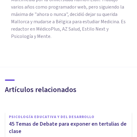
varios años como programador web, pero siguiendo la
máxima de "ahora o nunca", decidió dejar su querida
Mallorca y mudarse a Bélgica para estudiar Medicina. Es
redactor en MédicoPlus, AZ Salud, Estilo Next y
Psicología y Mente.
PSICOLOGÍA EDUCATIVA Y DEL DESARROLLO
​¿Por qué estudiar Pedagogía?
10 claves que deberías valorar
Artículos relacionados
Arturo Torres
PSICOLOGÍA EDUCATIVA Y DEL DESARROLLO
45 Temas de Debate para exponer en tertulias de
clase