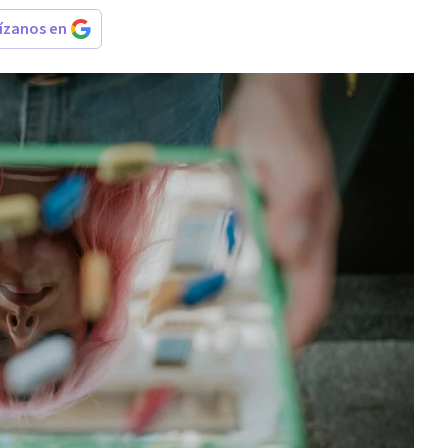
rízanos en