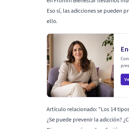
en Fromm Bienestar llevamos muc
Eso sí, las adicciones se pueden 
ello.
En
Cons
pres
Ve
Artículo relacionado:
"Los 14 tipo
¿Se puede prevenir la adicción? 