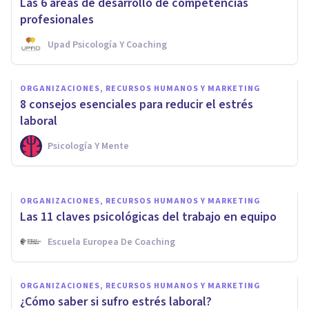
Las 6 áreas de desarrollo de competencias
profesionales
Upad Psicología Y Coaching
ORGANIZACIONES, RECURSOS HUMANOS Y MARKETING
Coaching para empresas: ¿en
ORGANIZACIONES, RECURSOS HUMANOS Y MARKETING
qué consiste y cuáles son sus
8 consejos esenciales para reducir el estrés
beneficios?
laboral
Psicología Y Mente
Jonathan García-Allen
ORGANIZACIONES, RECURSOS HUMANOS Y MARKETING
Las 11 claves psicológicas del trabajo en equipo
Escuela Europea De Coaching
ORGANIZACIONES, RECURSOS HUMANOS Y MARKETING
¿Cómo saber si sufro estrés laboral?