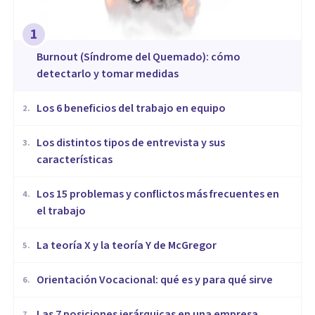
1
Burnout (Síndrome del Quemado): cómo
detectarlo y tomar medidas
​Los 6 beneficios del trabajo en equipo
2
.
​Los distintos tipos de entrevista y sus
3
.
características
​Los 15 problemas y conflictos más frecuentes en
4
.
el trabajo
La teoría X y la teoría Y de McGregor
5
.
Orientación Vocacional: qué es y para qué sirve
6
.
Las 7 posiciones jerárquicas en una empresa
7
.