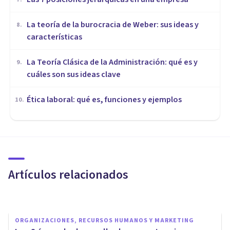
La teoría de la burocracia de Weber: sus ideas y
8
.
características
La Teoría Clásica de la Administración: qué es y
9
.
cuáles son sus ideas clave
Ética laboral: qué es, funciones y ejemplos
10
.
ORGANIZACIONES, RECURSOS HUMANOS Y MARKETING
Cuando tu trabajo no te llena:
factores psicológicos y
soluciones
Artículos relacionados
Rubén Camacho
ORGANIZACIONES, RECURSOS HUMANOS Y MARKETING