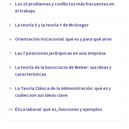
​Los 15 problemas y conflictos más frecuentes en
4
.
el trabajo
La teoría X y la teoría Y de McGregor
5
.
Orientación Vocacional: qué es y para qué sirve
6
.
Las 7 posiciones jerárquicas en una empresa
7
.
La teoría de la burocracia de Weber: sus ideas y
8
.
características
La Teoría Clásica de la Administración: qué es y
9
.
cuáles son sus ideas clave
Ética laboral: qué es, funciones y ejemplos
10
.
ORGANIZACIONES, RECURSOS HUMANOS Y MARKETING
Envidia en el trabajo: qué