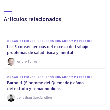
hacer para que no sea un
problema
Artículos relacionados
Nahum Montagud Rubio
ORGANIZACIONES, RECURSOS HUMANOS Y MARKETING
Las 8 consecuencias del exceso de trabajo:
problemas de salud física y mental
Arturo Torres
ORGANIZACIONES, RECURSOS HUMANOS Y MARKETING
7 habilidades profesionales
ORGANIZACIONES, RECURSOS HUMANOS Y MARKETING
importantes para trabajar o
Burnout (Síndrome del Quemado): cómo
emprender
detectarlo y tomar medidas
Jonathan García-Allen
Rubén Camacho