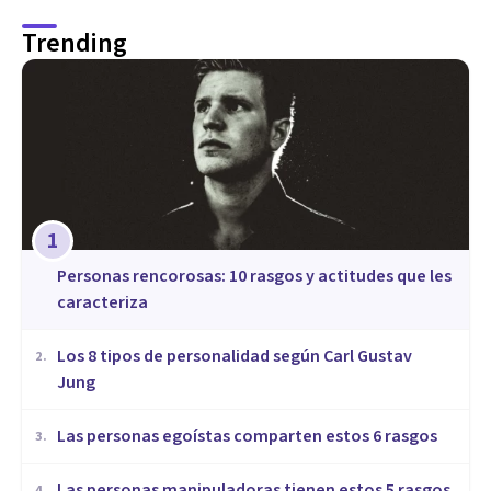
Trending
1
​Personas rencorosas: 10 rasgos y actitudes que les
caracteriza
​Los 8 tipos de personalidad según Carl Gustav
2
.
Jung
Las personas egoístas comparten estos 6 rasgos
3
.
Las personas manipuladoras tienen estos 5 rasgos
4
.