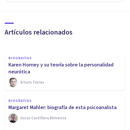
PERSONALIDAD
​La teoría de los cuatro
humores, de Hipócrates
Artículos relacionados
Adrián Triglia
BIOGRAFÍAS
Karen Horney y su teoría sobre la personalidad
neurótica
Arturo Torres
PSICOLOGÍA
Análisis Transaccional: la
BIOGRAFÍAS
teoría propuesta por Eric
Margaret Mahler: biografía de esta psicoanalista
Berne
Oscar Castillero Mimenza
Juan Armando Corbin