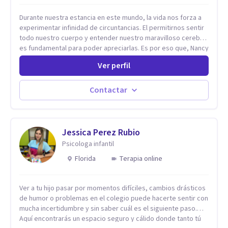
Durante nuestra estancia en este mundo, la vida nos forza a
experimentar infinidad de circuntancias. El permitirnos sentir
todo nuestro cuerpo y entender nuestro maravilloso cerebro,
es fundamental para poder apreciarlas. Es por eso que, Nancy
Damian esta dispuesta a brindarte una mano amiga atravez de
Ver perfil
herramientas fundamentales para crecer y fortalecer tu
mente, alma y SER. El cómo percibimos y manejamos
nuestros diarios sucesos es el detonator que nos lleva al
Contactar
resultado de efectos impactantes que se nos quedaran
memorables. Ayudar a otros seres humanos a disfrutar de la
hermosa vida que hay, es mi placer y deleite ya que ser FELIZ
es derecho de toda la GENTE.
Jessica Perez Rubio
Psicologa infantil
Florida
Terapia online
Ver a tu hijo pasar por momentos difíciles, cambios drásticos
de humor o problemas en el colegio puede hacerte sentir con
mucha incertidumbre y sin saber cuál es el siguiente paso.
Aquí encontrarás un espacio seguro y cálido donde tanto tú