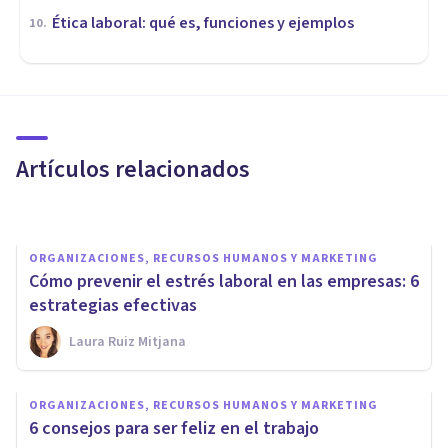
Ética laboral: qué es, funciones y ejemplos
10
.
ORGANIZACIONES, RECURSOS HUMANOS Y MARKETING
¿Cómo reducir el estrés en el
trabajo?
Artículos relacionados
Psicología Y Mente
ORGANIZACIONES, RECURSOS HUMANOS Y MARKETING
Cómo prevenir el estrés laboral en las empresas: 6
estrategias efectivas
Laura Ruiz Mitjana
ORGANIZACIONES, RECURSOS HUMANOS Y MARKETING
ORGANIZACIONES, RECURSOS HUMANOS Y MARKETING
Las 6 mejores Apps para
6 consejos para ser feliz en el trabajo