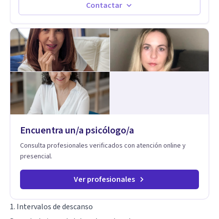
Terapia Cognitiva, he incorporado enfoques como el
Contactar
Mindfulness y la Terapia de Aceptación y Compromiso (ACT),
adaptando el tratamiento a tus necesidades particulares. Mi
trayectoria es internacional (Argentina, Estados Unidos,
Europa y Asia). Además, colaboré como psicóloga en
Televisión Canaria, conectando con la realidad de las islas.
Mis servicios son 100% online y accesibles. Si buscas un
espacio de escucha profesional y orientado a resultados,
empecemos.
Encuentra un/a psicólogo/a
Consulta profesionales verificados con atención online y
presencial.
Ver profesionales
1. Intervalos de descanso