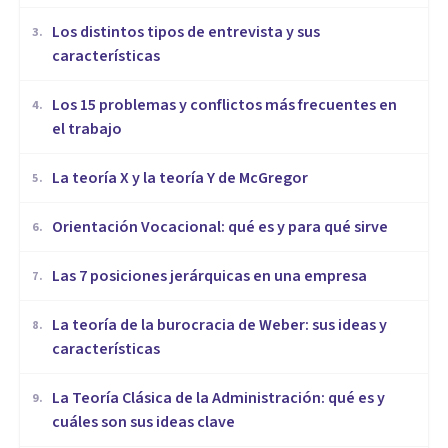
​Los distintos tipos de entrevista y sus
3
.
características
​Los 15 problemas y conflictos más frecuentes en
4
.
el trabajo
La teoría X y la teoría Y de McGregor
5
.
Orientación Vocacional: qué es y para qué sirve
6
.
Las 7 posiciones jerárquicas en una empresa
7
.
La teoría de la burocracia de Weber: sus ideas y
8
.
características
La Teoría Clásica de la Administración: qué es y
9
.
cuáles son sus ideas clave