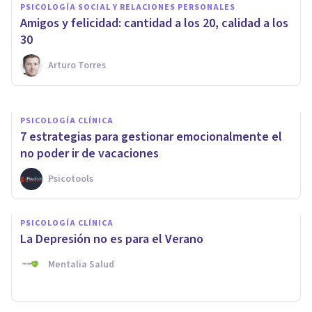
PSICOLOGÍA SOCIAL Y RELACIONES PERSONALES
PSICOLOGÍA SOCIAL Y RELACIONES PERSONALES
​Amigos y felicidad: cantidad a los 20, calidad a los
Bienestar tecnológico
30
Arturo Torres
Happiens
PSICOLOGÍA CLÍNICA
7 estrategias para gestionar emocionalmente el
no poder ir de vacaciones
Psicotools
PSICOLOGÍA CLÍNICA
La Depresión no es para el Verano
Mentalia Salud