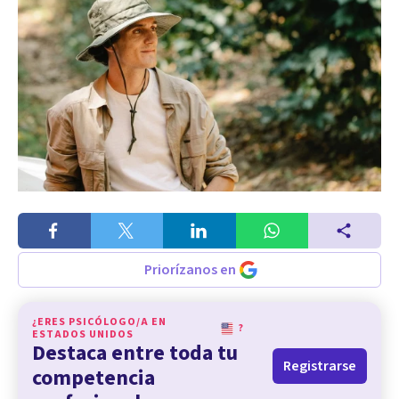
Priorízanos en
¿ERES PSICÓLOGO/A EN
?
ESTADOS UNIDOS
Destaca entre toda tu
Registrarse
competencia