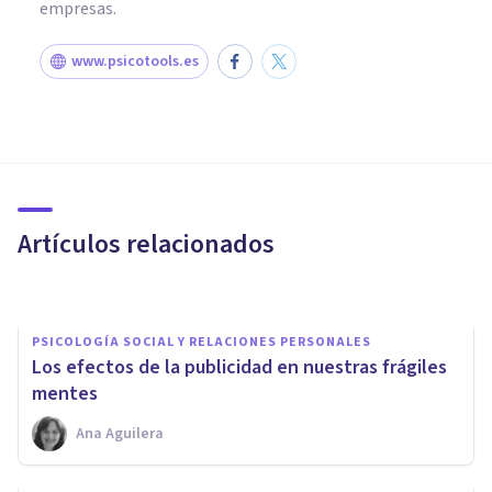
empresas.
www.psicotools.es
PSICOLOGÍA SOCIAL Y RELACIONES PERSONALES
Más reconocer y menos criticar
Artículos relacionados
Miguel Ángel Rizaldos
PSICOLOGÍA SOCIAL Y RELACIONES PERSONALES
Los efectos de la publicidad en nuestras frágiles
mentes
Ana Aguilera