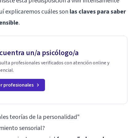
iste esta predisposición a vivir intensamente
quí explicaremos cuáles son
las claves para saber
ensible
.
cuentra un/a psicólogo/a
ulta profesionales verificados con atención online y
encial.
r profesionales
ales teorías de la personalidad"
amiento sensorial?