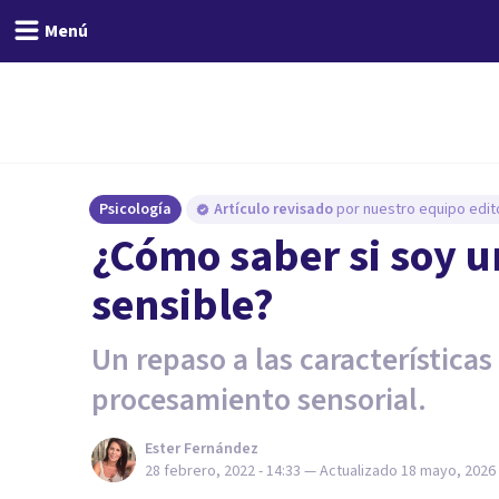
Menú
Psicología
Artículo revisado
por nuestro equipo edito
¿Cómo saber si soy 
sensible?
Un repaso a las características 
procesamiento sensorial.
Ester Fernández
28 febrero, 2022 - 14:33
— Actualizado
18 mayo, 2026 