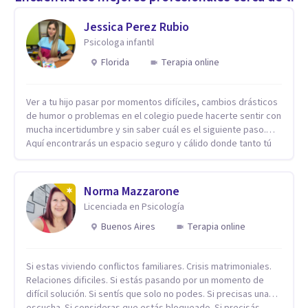
Jessica Perez Rubio
Psicologa infantil
Florida
Terapia online
Ver a tu hijo pasar por momentos difíciles, cambios drásticos
de humor o problemas en el colegio puede hacerte sentir con
mucha incertidumbre y sin saber cuál es el siguiente paso.
Aquí encontrarás un espacio seguro y cálido donde tanto tú
como tus hijos se sentirán realmente escuchados,
comprendidos y apoyados para recuperar la tranquilidad en
casa. Me especializo en guiar a familias a través de
Norma Mazzarone
herramientas prácticas y dinámicas adaptadas a la edad de
Licenciada en Psicología
cada menor, dejando de lado las etiquetas y los tecnicismos.
Mi forma de trabajar se centra en entender las emociones
Buenos Aires
Terapia online
que hay detrás del comportamiento, ayudándoles a
desarrollar la confianza necesaria para superar sus retos y
Si estas viviendo conflictos familiares. Crisis matrimoniales.
fortaleciendo la comunicación entre ustedes. Acompaño a
Relaciones dificiles. Si estás pasando por un momento de
niños y adolescentes que están lidiando con la ansiedad, la
difícil solución. Si sentís que solo no podes. Si precisas una
timidez, la rebeldía o dificultades escolares, así como a
escucha. Si consideras que estás bloqueado. Si precisás