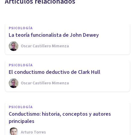
Artículos relacionados
Juan Armando Corbin
PSICOLOGÍA
La teoría funcionalista de John Dewey
Oscar Castillero Mimenza
BIOGRAFÍAS
​B. F. Skinner: vida y obra de un
PSICOLOGÍA
conductista radical
El conductismo deductivo de Clark Hull
Oscar Castillero Mimenza
Adrián Triglia
PSICOLOGÍA
Conductismo: historia, conceptos y autores
principales
Arturo Torres