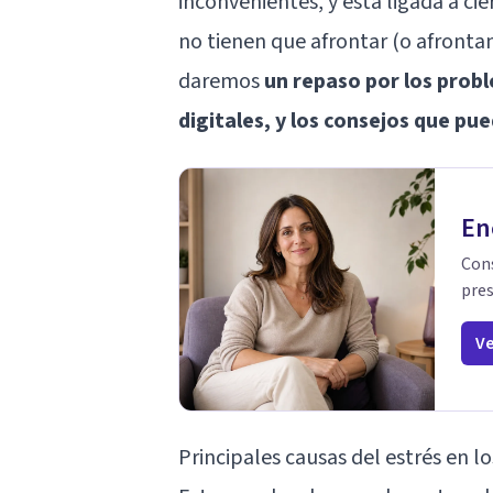
inconvenientes, y está ligada a ci
no tienen que afrontar (o afronta
daremos
un repaso por los prob
digitales, y los consejos que pu
En
Cons
pres
Ve
Principales causas del estrés en l