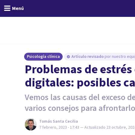
Menú
Psicología clínica
Artículo revisado
por nuestro equi
Problemas de estrés
digitales: posibles c
Vemos las causas del exceso de
varios consejos para afrontarlo
Tomás Santa Cecilia
7 febrero, 2023 - 17:43
— Actualizado
23 octubre, 2024