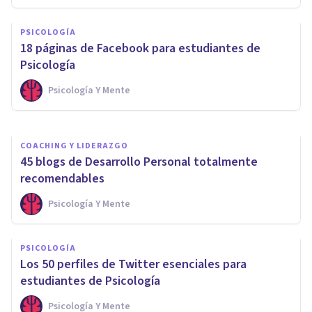
DEPORTE
PSICOLOGÍA
Los 7 mejores Cursos de
​18 páginas de Facebook para estudiantes de
Psicología Deportiva
Psicología
Psicología Y Mente
Psicología Y Mente
COACHING Y LIDERAZGO
45 blogs de Desarrollo Personal totalmente
recomendables
Psicología Y Mente
PSICOLOGÍA
Los 50 perfiles de Twitter esenciales para
estudiantes de Psicología
Psicología Y Mente