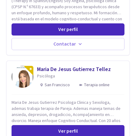
(Therapy in Spanish/English) Soy Ángela, psicóloga clínica
(CPSP N.º 67633) y acompaño procesos terapéuticos desde
un enfoque profundo, humano y respetuoso. Mi formación
está basada en el modelo cognitivo-conductual y cuento con
especialización en Terapia de Aceptación y Compromiso
Ver perfil
(ACT), formada en Fundación Foro, Argentina. Estos estudios,
junto con mi desarrollo profesional, me han permitido
construir una base sólida desde la cual acompaño cada
Contactar
proceso con sensibilidad, criterio clínico y una mirada
integradora centrada en la persona. Mi enfoque se basa en la
Terapia de Aceptación y Compromiso (ACT), desde donde no
busco eliminar el malestar, sino transformar la relación que
Maria De Jesus Gutierrez Tellez
tienes con lo que sientes y piensas. Acompaño a que puedas
Psicóloga
sostener tu experiencia interna con mayor flexibilidad, sin
San Francisco
Terapia online
tener que luchar constantemente contigo. Integro también
herramientas como mindfulness, escritura terapéutica y
recursos creativos, que permiten acceder a niveles más
Maria De Jesus Gutierrez Psicologa Clinica y Sexologa,
profundos de la experiencia, más allá de lo únicamente
ademas trabaja terapia de Pareja. Ademas maneja temas de
racional.
ansieda, depresion, drogadiccio, Acompa{amiento en
divorcio. Maneja enfoque Cognitivo Conductual. Con 20 años
de experiencia, constantemente capacitandose en las
Ver perfil
diferntes areas de la Salud Mental.