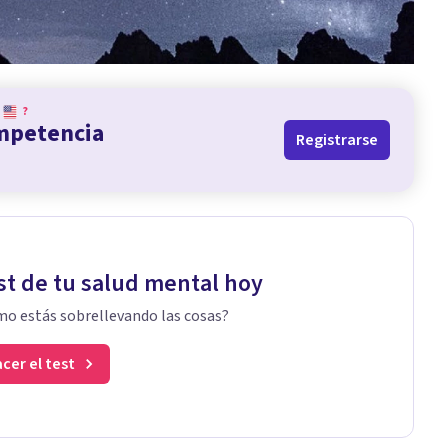
?
ompetencia
Registrarse
st de tu salud mental hoy
o estás sobrellevando las cosas?
cer el test