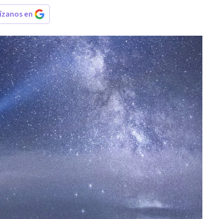
rízanos en