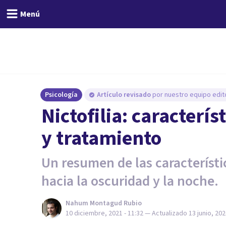
Menú
Psicología
Artículo revisado
por nuestro equipo edito
Nictofilia: caracterí
y tratamiento
Un resumen de las característica
hacia la oscuridad y la noche.
Nahum Montagud Rubio
10 diciembre, 2021 - 11:32
— Actualizado
13 junio, 202