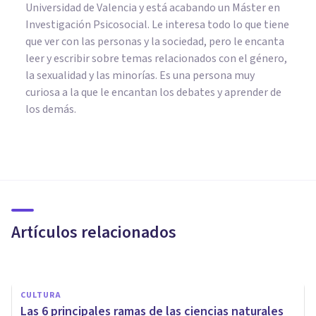
Universidad de Valencia y está acabando un Máster en
Investigación Psicosocial. Le interesa todo lo que tiene
que ver con las personas y la sociedad, pero le encanta
leer y escribir sobre temas relacionados con el género,
la sexualidad y las minorías. Es una persona muy
curiosa a la que le encantan los debates y aprender de
los demás.
BIOGRAFÍAS
Konrad Lorenz: biografía y
teoría del padre de la etología
Artículos relacionados
Arturo Torres
CULTURA
Las 6 principales ramas de las ciencias naturales