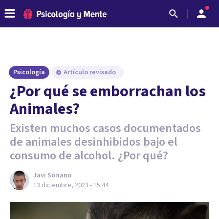
Psicología
Artículo revisado
¿Por qué se emborrachan los
Animales?
Existen muchos casos documentados
de animales desinhibidos bajo el
consumo de alcohol. ¿Por qué?
Javi Soriano
13 diciembre, 2023 - 15:44