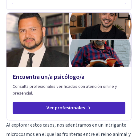
centra en la regulación emocional, las relaciones de pareja, la
comunicación efectiva y el liderazgo consciente. Su
metodología combina psicología contemporánea,
neurociencias y estrategias de cambio basadas en evidencia
para fortalecer la autoestima, desarrollar habilidades
socioemocionales y promover cambios sostenibles. Como
divulgador científico, acerca la psicología y las neurociencias
a la vida cotidiana mediante contenidos claros, rigurosos y
aplicables, con el propósito de impulsar un bienestar integral.
Encuentra un/a psicólogo/a
Consulta profesionales verificados con atención online y
presencial.
Ver profesionales
Al explorar estos casos, nos adentramos en un intrigante
microcosmos en el que las fronteras entre el reino animal y