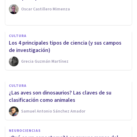
Oscar Castillero Mimenza
NEUROCIENCIAS
CULTURA
La química del amor: una
Los 4 principales tipos de ciencia (y sus campos
droga muy potente
de investigación)
Grecia Guzmán Martínez
Jonathan García-Allen
CULTURA
¿Las aves son dinosaurios? Las claves de su
clasificación como animales
Samuel Antonio Sánchez Amador
NEUROCIENCIAS