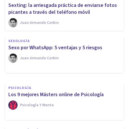
Sexting: la arriesgada práctica de enviarse fotos
picantes a través del teléfono móvil
Juan Armando Corbin
PSICOLOGÍA SOCIAL Y RELACIONES PERSONALES
SEXOLOGÍA
Sociedad de la información:
Sexo por WhatsApp: 5 ventajas y 5 riesgos
qué es y cómo ha evolucionado
Juan Armando Corbin
Grecia Guzmán Martínez
PSICOLOGÍA
Los 9 mejores Másters online de Psicología
Psicología Y Mente