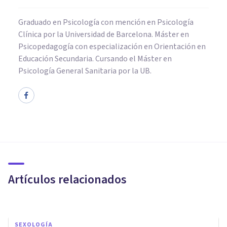
Graduado en Psicología con mención en Psicología
Clínica por la Universidad de Barcelona. Máster en
Psicopedagogía con especialización en Orientación en
Educación Secundaria. Cursando el Máster en
Psicología General Sanitaria por la UB.
PSICOLOGÍA
​La psicología de Pokémon Go,
8 claves para entender el
fenómeno
Artículos relacionados
Adrián Triglia
SEXOLOGÍA