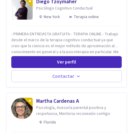
Diego Tzoymaher
Psicólogo Cognitivo Conductual
New York
Terapia online
- PRIMERA ENTREVISTA GRATUITA - TERAPIA ONLINE - Trabajo
desde el marco de la terapia cognitivo conductual ya que
creo que la ciencia es el mejor método de aproximación al
conocimiento en general y a la psicoterapia en particular. Me
interesan los procesos de cambio conductual por los que una
Ver perfil
persona pueda alcanzar sus objetivos, transitando,
aceptando y modificando sus patrones cognitivos y
emocionales. Abordo patologías específicas como trastornos
Contactar
de ansiedad y del ánimo, y también crisis vitales y procesos
de crecimiento personal.
Martha Cardenas A
Psicología, Asesoría parental positiva y
respetuosa, Mentoria reconexión contigo
Florida