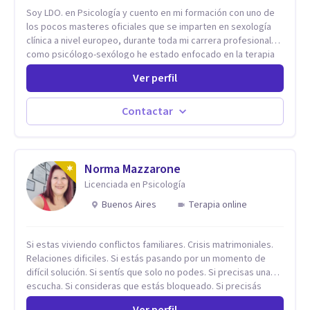
Soy LDO. en Psicología y cuento en mi formación con uno de
los pocos masteres oficiales que se imparten en sexología
clínica a nivel europeo, durante toda mi carrera profesional
como psicólogo-sexólogo he estado enfocado en la terapia
sexual desde una perspectiva multidisciplinar BIO-PSICO-
Ver perfil
SOCIAL ya que aunque las bases de mi trabajo son
psicológicas, si no se tienen en consideración otros factores
la terapia puede no funcionar al tener una visión demasiado
Contactar
simplista, excluyendo de antemano otros factores que
pueden influir. Mi intención es ayudar para conseguir una
mejora global de tu sexualidad, considerando cada caso
como algo particular e intentando adaptarme a tu situación
Norma Mazzarone
personal concreta. En especial mi ámbito de trabajo es la
Licenciada en Psicología
disfunción eréctil, la eyaculación precoz y la falta de deseo
Buenos Aires
Terapia online
tanto en mujeres como en hombres. La sexualidad es de
enorme importancia tanto para el bienestar físico y mental
como a nivel personal para una buena autoestima y una
Si estas viviendo conflictos familiares. Crisis matrimoniales.
relación saludable de pareja.
Relaciones dificiles. Si estás pasando por un momento de
difícil solución. Si sentís que solo no podes. Si precisas una
escucha. Si consideras que estás bloqueado. Si precisás
comprensión. Si no logras definir proyectos, objetivos,
Ver perfil