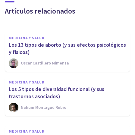
las personas con ojos verdes
Artículos relacionados
Arturo Torres
MEDICINA Y SALUD
Los 13 tipos de aborto (y sus efectos psicológicos
y físicos)
Oscar Castillero Mimenza
MEDICINA Y SALUD
Coronavirus: ¿qué están
MEDICINA Y SALUD
haciendo los gobiernos para
Los 5 tipos de diversidad funcional (y sus
aliviar la crisis sanitaria?
trastornos asociados)
Nahum Montagud Rubio
Andreu Palou
MEDICINA Y SALUD