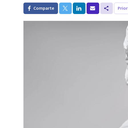
Comparte
Prio