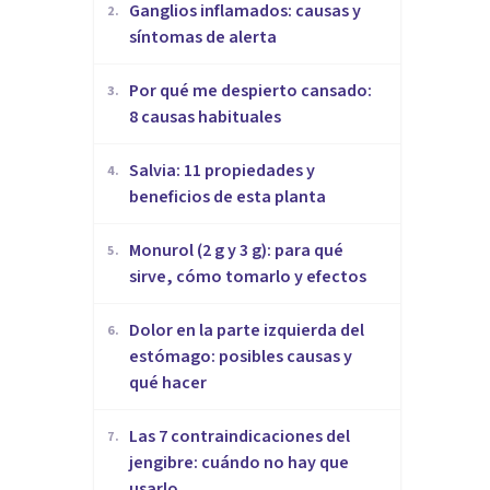
Ganglios inflamados: causas y
2
.
síntomas de alerta
Por qué me despierto cansado:
3
.
8 causas habituales
Salvia: 11 propiedades y
4
.
beneficios de esta planta
Monurol (2 g y 3 g): para qué
5
.
sirve, cómo tomarlo y efectos
Dolor en la parte izquierda del
6
.
estómago: posibles causas y
qué hacer
Las 7 contraindicaciones del
7
.
jengibre: cuándo no hay que
usarlo