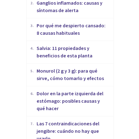
Ganglios inflamados: causas y
2
.
síntomas de alerta
Por qué me despierto cansado:
3
.
8 causas habituales
Salvia: 11 propiedades y
4
.
beneficios de esta planta
Monurol (2 g y 3 g): para qué
5
.
sirve, cómo tomarlo y efectos
Dolor en la parte izquierda del
6
.
estómago: posibles causas y
qué hacer
Las 7 contraindicaciones del
7
.
jengibre: cuándo no hay que
usarlo