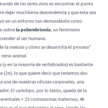
 mundo de los seres vivos es encontrar el punto
ntre dejar muchísima descendencia y que esta sea
evivir en un entorno tan demandante como
do sobre
la poliembrionía
, un fenómeno
rprender al ser humano.
de la meiosis y cómo se desarrolla el proceso"
l reino animal
 (y en la mayoría de vertebrados) es bastante
de (2n), lo que quiere decir que tenemos dos
 una de nuestras células corporales, una
dre. El cariotipo, por lo tanto, queda de la
parentales + 23 cromosomas maternos, 46
mas es el que determina el sexo, siendo las