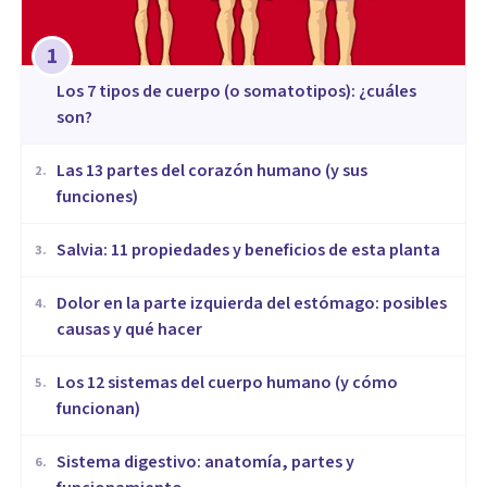
1
​Los 7 tipos de cuerpo (o somatotipos): ¿cuáles
son?
Las 13 partes del corazón humano (y sus
2
.
funciones)
Salvia: 11 propiedades y beneficios de esta planta
3
.
Dolor en la parte izquierda del estómago: posibles
4
.
causas y qué hacer
Los 12 sistemas del cuerpo humano (y cómo
5
.
funcionan)
Sistema digestivo: anatomía, partes y
6
.