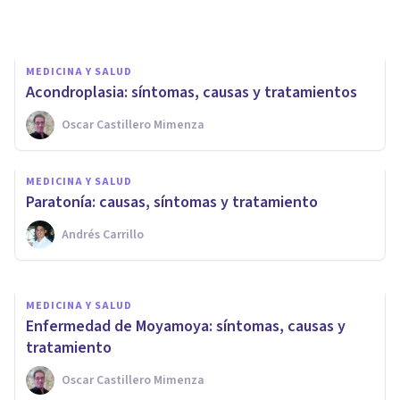
Luis Martínez-Casasola Hernández
MEDICINA Y SALUD
Acondroplasia: síntomas, causas y tratamientos
Oscar Castillero Mimenza
MEDICINA Y SALUD
Cefalea tensional: causas,
MEDICINA Y SALUD
síntomas y tratamiento
Paratonía: causas, síntomas y tratamiento
Andrés Carrillo
Andrés Carrillo
MEDICINA Y SALUD
Enfermedad de Moyamoya: síntomas, causas y
tratamiento
Oscar Castillero Mimenza