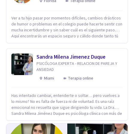
Florida
Terapia online
Ver a tu hijo pasar por momentos difíciles, cambios drásticos
de humor o problemas en el colegio puede hacerte sentir con
mucha incertidumbre y sin saber cuál es el siguiente paso.
Aquí encontrarás un espacio seguro y cálido donde tanto tú
como tus hijos se sentirán realmente escuchados,
comprendidos y apoyados para recuperar la tranquilidad en
casa. Me especializo en guiar a familias a través de
Sandra Milena Jimenez Duque
herramientas prácticas y dinámicas adaptadas a la edad de
PSICÓLOGA EXPERTA - RELACION DE PAREJA Y
cada menor, dejando de lado las etiquetas y los tecnicismos.
ANSIEDAD
Mi forma de trabajar se centra en entender las emociones
que hay detrás del comportamiento, ayudándoles a
Miami
Terapia online
desarrollar la confianza necesaria para superar sus retos y
fortaleciendo la comunicación entre ustedes. Acompaño a
Has intentado cambiar, entenderte o soltar… pero vuelves a
niños y adolescentes que están lidiando con la ansiedad, la
lo mismo? No es falta de fuerza ni de voluntad. Es una raíz
timidez, la rebeldía o dificultades escolares, así como a
emocional no resuelta que sigue dirigiendo tu vida. La Dra.
padres que buscan orientación y pautas claras para educar
Sandra Milena Jiménez Duque es psicóloga clínica con más de
sin perder la paciencia ni el control. Si estás listo para dar el
10 años de experiencia, reconocida como una de las
primer paso hacia una convivencia familiar más armoniosa,
profesionales más destacadas en el abordaje profundo de la
agenda tu sesión y empecemos a trabajar juntos.
ansiedad, la baja autoestima, la dependencia emocional y los