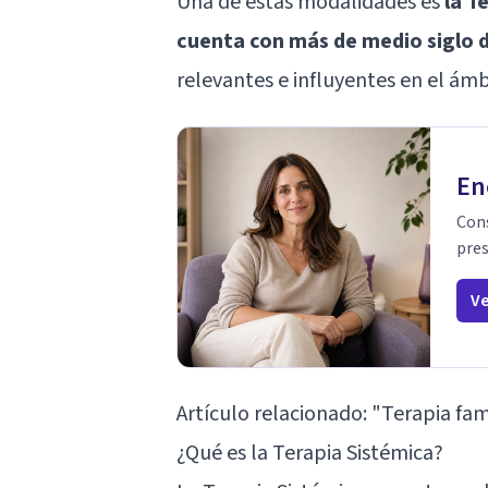
Una de estas modalidades es
la T
cuenta con más de medio siglo d
relevantes e influyentes en el ámb
En
Cons
pres
Ve
Artículo relacionado:
"Terapia fami
¿Qué es la Terapia Sistémica?