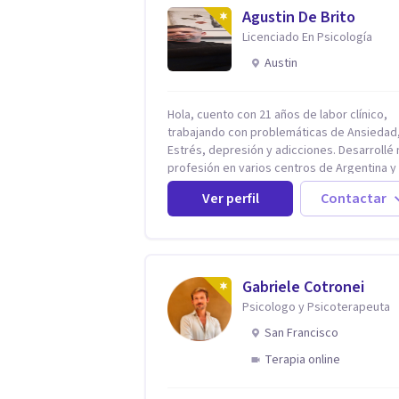
Agustin De Brito
Licenciado En Psicología
Austin
Hola, cuento con 21 años de labor clínico,
trabajando con problemáticas de Ansiedad
Estrés, depresión y adicciones. Desarrollé mi
profesión en varios centros de Argentina y
Estados Unidos y actualmente me dedico a 
Ver perfil
Contactar
práctica privada. Utilizo terapias cognitivas
conductuales basadas en evidencia científi
con comprobados resultados. Los objetivos
terapéuticos están centrados en brindar
herramientas concretas para el cambio, qu
Gabriele Cotronei
permitan desarrollar nuevas habilidades y
Psicologo y Psicoterapeuta
estrategias basadas en la salud y calidad d
vida.
San Francisco
Terapia online