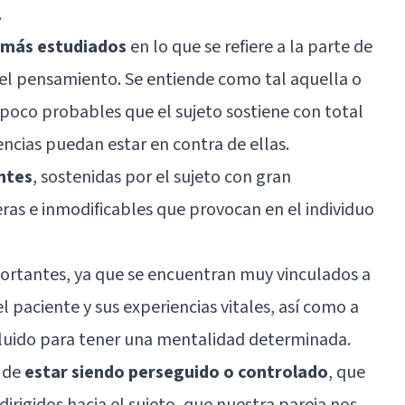
.
as más estudiados
en lo que se refiere a la parte de
del pensamiento. Se entiende como tal aquella o
y poco probables que el sujeto sostiene con total
encias puedan estar en contra de ellas.
ntes
, sostenidas por el sujeto con gran
as e inmodificables que provocan en el individuo
portantes, ya que se encuentran muy vinculados a
l paciente y sus experiencias vitales, así como a
fluido para tener una mentalidad determinada.
 de
estar siendo perseguido o controlado
, que
rigidos hacia el sujeto, que nuestra pareja nos