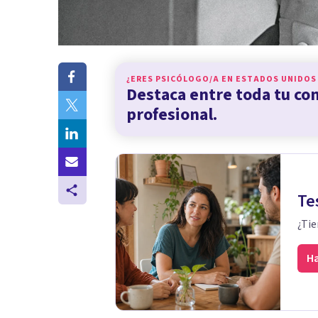
¿ERES PSICÓLOGO/A EN
ESTADOS UNIDOS
Destaca entre toda tu c
profesional.
Te
¿Tie
Ha