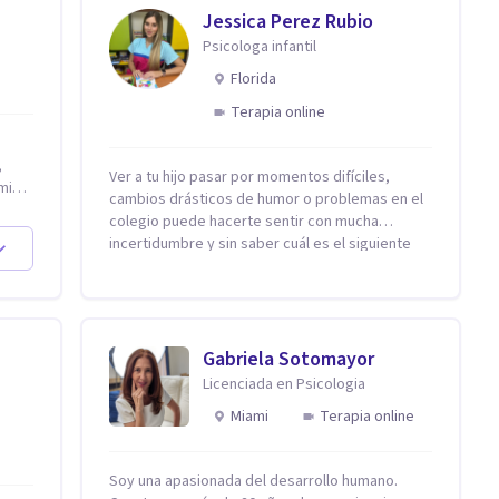
Jessica Perez Rubio
Psicologa infantil
Florida
Terapia online
,
Ver a tu hijo pasar por momentos difíciles,
cambios drásticos de humor o problemas en el
colegio puede hacerte sentir con mucha
la
incertidumbre y sin saber cuál es el siguiente
paso. Aquí encontrarás un espacio seguro y
ca
cálido donde tanto tú como tus hijos se sentirán
realmente escuchados, comprendidos y
apoyados para recuperar la tranquilidad en
e
casa. Me especializo en guiar a familias a través
Gabriela Sotomayor
de herramientas prácticas y dinámicas
Licenciada en Psicologia
e
adaptadas a la edad de cada menor, dejando de
Miami
Terapia online
lado las etiquetas y los tecnicismos. Mi forma
de trabajar se centra en entender las
emociones que hay detrás del comportamiento,
Soy una apasionada del desarrollo humano.
ayudándoles a desarrollar la confianza