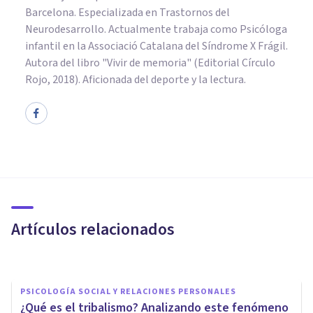
Barcelona. Especializada en Trastornos del
Neurodesarrollo. Actualmente trabaja como Psicóloga
infantil en la Associació Catalana del Síndrome X Frágil.
Autora del libro "Vivir de memoria" (Editorial Círculo
Rojo, 2018). Aficionada del deporte y la lectura.
PSICOLOGÍA SOCIAL Y RELACIONES PERSONALES
La sociedad del espectáculo:
una reflexión sobre la
posmodernidad
Artículos relacionados
Izzat Haykal
PSICOLOGÍA SOCIAL Y RELACIONES PERSONALES
¿Qué es el tribalismo? Analizando este fenómeno