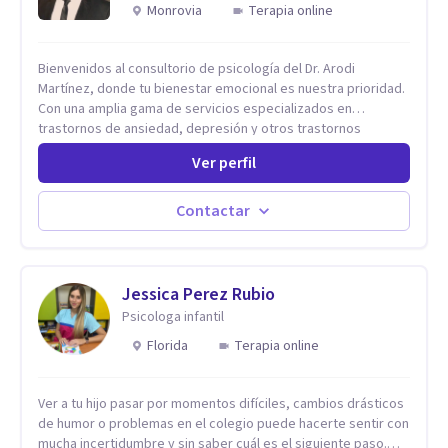
Monrovia
Terapia online
Bienvenidos al consultorio de psicología del Dr. Arodi
Martínez, donde tu bienestar emocional es nuestra prioridad.
Con una amplia gama de servicios especializados en
trastornos de ansiedad, depresión y otros trastornos
emocionales, estamos dedicados a ofrecerte el mejor
Ver perfil
tratamiento para mejorar tu salud mental. En nuestro
consultorio, ofrecemos una variedad de terapias y
tratamientos diseñados para satisfacer tus necesidades
Contactar
específicas: Terapia para Trastornos de Ansiedad y
Depresión: Somos expertos en el tratamiento de la ansiedad
y la depresión, utilizando enfoques basados en evidencia
para ayudarte a recuperar tu bienestar emocional. Terapia
Jessica Perez Rubio
Individual, de Pareja y Familiar: Trabajamos contigo y tus
Psicologa infantil
seres queridos para fortalecer las relaciones y mejorar la
Florida
Terapia online
dinámica familiar. Evaluaciones Psicológicas y Terapias
Especializadas: Terapia cognitivo-conductual Terapia de
apoyo Terapia psicodinámica Terapia enfocada en la solución
Ver a tu hijo pasar por momentos difíciles, cambios drásticos
Terapia de exposición Terapia de juego para niños
de humor o problemas en el colegio puede hacerte sentir con
Tratamiento de Traumas y Trastornos de Estrés
mucha incertidumbre y sin saber cuál es el siguiente paso.