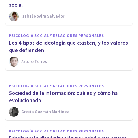
social
Isabel Rovira Salvador
PSICOLOGÍA SOCIAL Y RELACIONES PERSONALES
PSICOLOGÍA SOCIAL Y RELACIONES PERSONALES
Las 6 diferencias entre ser
Los 4 tipos de ideología que existen, y los valores
árabe y ser musulmán
que defienden
Arturo Torres
Izzat Haykal
PSICOLOGÍA SOCIAL Y RELACIONES PERSONALES
Sociedad de la información: qué es y cómo ha
evolucionado
Grecia Guzmán Martínez
PSICOLOGÍA SOCIAL Y RELACIONES PERSONALES