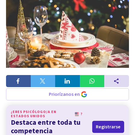
Priorízanos en
¿ERES PSICÓLOGO/A EN
?
ESTADOS UNIDOS
Destaca entre toda tu
Registrarse
competencia