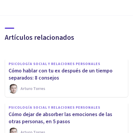
Personas que se cierran al
amor: cómo son y cómo
ayudarlas
Artículos relacionados
Nahum Montagud Rubio
PSICOLOGÍA SOCIAL Y RELACIONES PERSONALES
Cómo hablar con tu ex después de un tiempo
separados: 8 consejos
Arturo Torres
PSICOLOGÍA SOCIAL Y RELACIONES PERSONALES
Cómo expresar los
PSICOLOGÍA SOCIAL Y RELACIONES PERSONALES
sentimientos y conectar con
Cómo dejar de absorber las emociones de las
alguien, en 6 pasos
otras personas, en 5 pasos
Arturo Torres