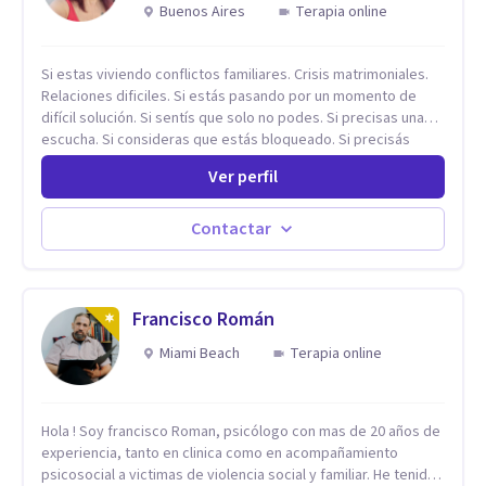
Buenos Aires
Terapia online
Si estas viviendo conflictos familiares. Crisis matrimoniales.
Relaciones dificiles. Si estás pasando por un momento de
difícil solución. Si sentís que solo no podes. Si precisas una
escucha. Si consideras que estás bloqueado. Si precisás
comprensión. Si no logras definir proyectos, objetivos,
Ver perfil
sueños, deseos. Si pensás que lo que te pasa no es tan
grave, pero podría ayudar. Si estás en adicciones y tu
intención es hacer algo con lo que te está pasando. No dudes
Contactar
en comunicarte a fin de comenzar a resolver la situación que
está generando esa angustia.
Francisco Román
Miami Beach
Terapia online
Hola ! Soy francisco Roman, psicólogo con mas de 20 años de
experiencia, tanto en clinica como en acompañamiento
psicosocial a victimas de violencia social y familiar. He tenido