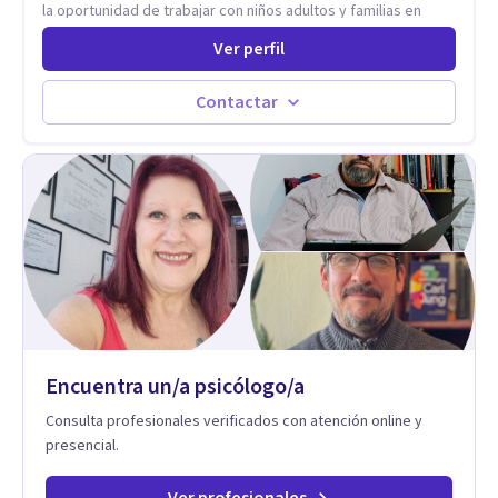
la oportunidad de trabajar con niños adultos y familias en
todos los espacios y esto me ha dado un una variedad de
Ver perfil
aprendizajes que ahora pongo a tu disposicion. En la
actualidad puedo atenderte de manera presencial y/o virtual,
de lunes a sabado. el costo de cada sesión lo acordamos en
Contactar
el primer contacto
Encuentra un/a psicólogo/a
Consulta profesionales verificados con atención online y
presencial.
Ver profesionales