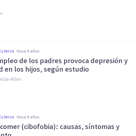
es
hace 9 años
CLÍNICA
empleo de los padres provoca depresión y
 en los hijos, según estudio
rcía-Allen
hace 9 años
CLÍNICA
comer (cibofobia): causas, síntomas y
ento