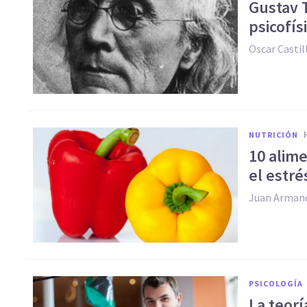
Gustav 
psicofís
Oscar Casti
NUTRICIÓN
10 alime
el estré
Juan Arman
PSICOLOGÍA
La teorí