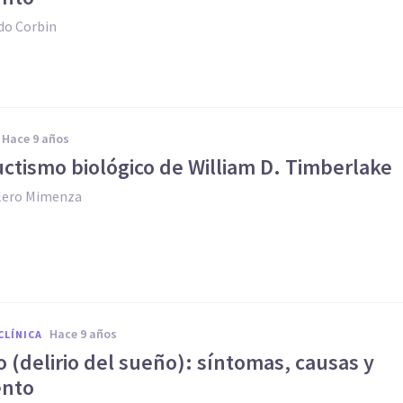
do Corbin
hace 9 años
ctismo biológico de William D. Timberlake
llero Mimenza
hace 9 años
CLÍNICA
 (delirio del sueño): síntomas, causas y
ento