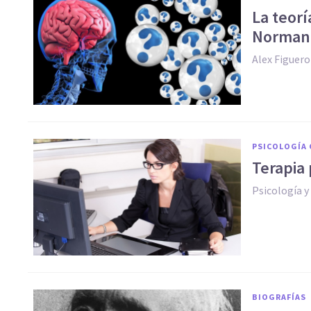
La teor
Norman
Alex Figuer
PSICOLOGÍA 
Terapia 
Psicología 
BIOGRAFÍAS