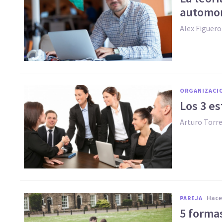
automon
Alex Figuer
ORGANIZACI
Los 3 es
Arturo Torr
hac
PAREJA
5 forma