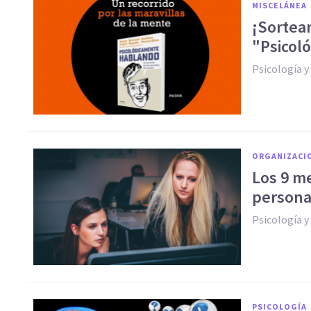
MISCELÁNEA
¡Sortea
"Psicol
Psicología 
ORGANIZACI
Los 9 me
persona
Psicología 
PSICOLOGÍA