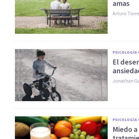
amas
Arturo Torr
PSICOLOGÍA 
​El des
ansiedad
Jonathan Ga
PSICOLOGÍA 
Miedo a 
tratami