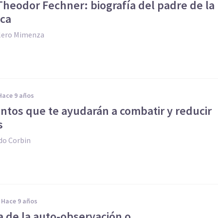
Theodor Fechner: biografía del padre de la
ica
llero Mimenza
hace 9 años
ntos que te ayudarán a combatir y reducir
s
do Corbin
hace 9 años
a de la auto-observación o