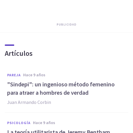
PUBLICIDAD
Artículos
hace 9 años
PAREJA
"Sindepi": un ingenioso método femenino
para atraer a hombres de verdad
Juan Armando Corbin
hace 9 años
PSICOLOGÍA
​La teoría utilitarista de Jeremy Bentham