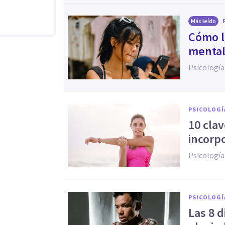
Más leído
Cómo la
mental
Psicología
PSICOLOGÍ
10 cla
incorp
Psicología
PSICOLOGÍ
Las 8 d