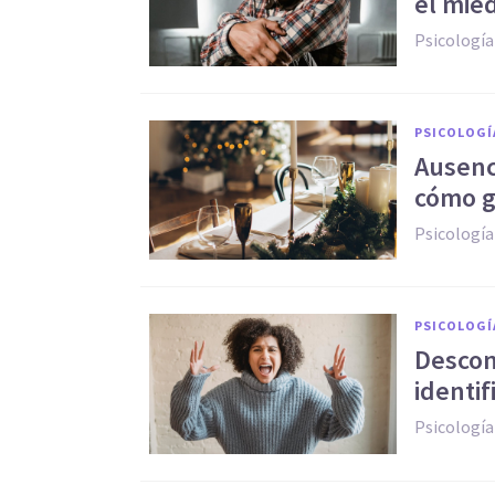
el mie
Psicología
PSICOLOGÍ
Ausenc
cómo g
Psicología
PSICOLOGÍ
Descon
identif
Psicología