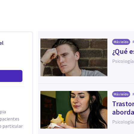
el
Más leído
¿Qué e
Psicología
Más leído
Trasto
aborda
pia
 pacientes
Psicología
o particular