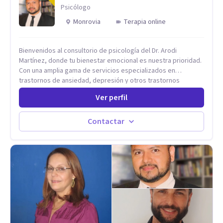
Psicólogo
Monrovia
Terapia online
Bienvenidos al consultorio de psicología del Dr. Arodi
Martínez, donde tu bienestar emocional es nuestra prioridad.
Con una amplia gama de servicios especializados en
trastornos de ansiedad, depresión y otros trastornos
emocionales, estamos dedicados a ofrecerte el mejor
Ver perfil
tratamiento para mejorar tu salud mental. En nuestro
consultorio, ofrecemos una variedad de terapias y
tratamientos diseñados para satisfacer tus necesidades
Contactar
específicas: Terapia para Trastornos de Ansiedad y
Depresión: Somos expertos en el tratamiento de la ansiedad
y la depresión, utilizando enfoques basados en evidencia
para ayudarte a recuperar tu bienestar emocional. Terapia
Individual, de Pareja y Familiar: Trabajamos contigo y tus
seres queridos para fortalecer las relaciones y mejorar la
dinámica familiar. Evaluaciones Psicológicas y Terapias
Especializadas: Terapia cognitivo-conductual Terapia de
apoyo Terapia psicodinámica Terapia enfocada en la solución
Terapia de exposición Terapia de juego para niños