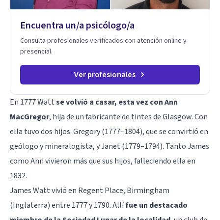
Tratamiento de Traumas y Trastornos de Estrés
Postraumático: Ofrecemos apoyo psicológico para ayudarte
Encuentra un/a psicólogo/a
a superar experiencias traumáticas y mejorar tu calidad de
vida. Tratamiento de Adicciones.
Consulta profesionales verificados con atención online y
presencial.
Ver profesionales
En 1777 Watt
se volvió a casar, esta vez con Ann
MacGregor
, hija de un fabricante de tintes de Glasgow. Con
ella tuvo dos hijos: Gregory (1777–1804), que se convirtió en
geólogo y mineralogista, y Janet (1779–1794). Tanto James
como Ann vivieron más que sus hijos, falleciendo ella en
1832.
James Watt vivió en Regent Place, Birmingham
(Inglaterra) entre 1777 y 1790. Allí
fue un destacado
miembro de la Sociedad Lunar de la localidad
, un club de