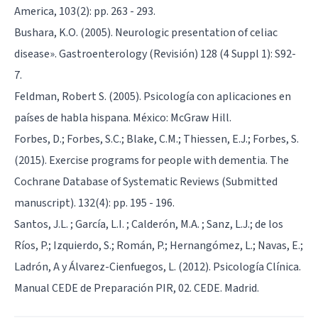
America, 103(2): pp. 263 - 293.
Bushara, K.O. (2005). Neurologic presentation of celiac
disease». Gastroenterology (Revisión) 128 (4 Suppl 1): S92-
7.
Feldman, Robert S. (2005). Psicología con aplicaciones en
países de habla hispana. México: McGraw Hill.
Forbes, D.; Forbes, S.C.; Blake, C.M.; Thiessen, E.J.; Forbes, S.
(2015). Exercise programs for people with dementia. The
Cochrane Database of Systematic Reviews (Submitted
manuscript). 132(4): pp. 195 - 196.
Santos, J.L. ; García, L.I. ; Calderón, M.A. ; Sanz, L.J.; de los
Ríos, P.; Izquierdo, S.; Román, P.; Hernangómez, L.; Navas, E.;
Ladrón, A y Álvarez-Cienfuegos, L. (2012). Psicología Clínica.
Manual CEDE de Preparación PIR, 02. CEDE. Madrid.