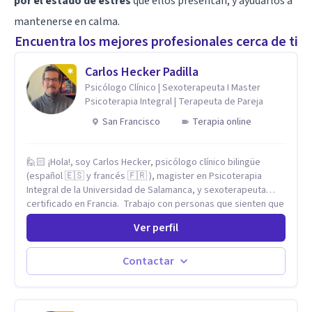
por el estado de estrés
que ellos presentan, y ayudarlos a
mantenerse en calma.
Encuentra los mejores profesionales cerca de ti
Carlos Hecker Padilla
Psicólogo Clínico | Sexoterapeuta I Master
Psicoterapia Integral | Terapeuta de Pareja
San Francisco
Terapia online
🙋🏻 ¡Hola!, soy Carlos Hecker, psicólogo clínico bilingüe
(español 🇪🇸 y francés 🇫🇷 ), magister en Psicoterapia
Integral de la Universidad de Salamanca, y sexoterapeuta
certificado en Francia. Trabajo con personas que sienten que
algo en su vida dejó de calzar: ansiedad que se desborda,
Ver perfil
tristeza que no se va, duelos que se alargan, relaciones que
repiten el mismo patrón o preguntas en torno a la sexualidad
y la identidad que necesitan un espacio seguro para ser
Contactar
habladas. Mi orientación teórica integra una mirada
Humanista-Relacional con Terapia Breve, donde el modo en
que te vinculas ocupa un lugar central: cómo te relacionas