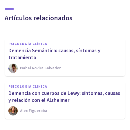
causas, síntomas y tratamiento
Artículos relacionados
Isabel Rovira Salvador
PSICOLOGÍA CLÍNICA
Demencia Semántica: causas, síntomas y
tratamiento
Isabel Rovira Salvador
PSICOLOGÍA CLÍNICA
PSICOLOGÍA CLÍNICA
Demencia por Parkinson:
Demencia con cuerpos de Lewy: síntomas, causas
síntomas, causas y tratamiento
y relación con el Alzheimer
Alex Figueroba
Laura Ruiz Mitjana