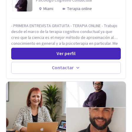
Psicólogo Cognitivo Conductual
Miami
Terapia online
- PRIMERA ENTREVISTA GRATUITA - TERAPIA ONLINE - Trabajo
desde el marco de la terapia cognitivo conductual ya que
creo que la ciencia es el mejor método de aproximación al
conocimiento en general y a la psicoterapia en particular. Me
interesan los procesos de cambio conductual por los que una
Ver perfil
persona pueda alcanzar sus objetivos, transitando,
aceptando y modificando sus patrones cognitivos y
emocionales. Abordo patologías específicas como trastornos
Contactar
de ansiedad y del ánimo, y también crisis vitales y procesos
de crecimiento personal.