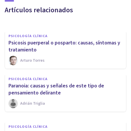
posibles causas
Artículos relacionados
Oscar Castillero Mimenza
PSICOLOGÍA CLÍNICA
Psicosis puerperal o posparto: causas, síntomas y
tratamiento
Arturo Torres
PSICOLOGÍA CLÍNICA
Las 8 diferencias entre los
PSICOLOGÍA CLÍNICA
trastornos psicóticos y los
Paranoia: causas y señales de este tipo de
disociativos
pensamiento delirante
Adrián Triglia
Laura Ruiz Mitjana
PSICOLOGÍA CLÍNICA