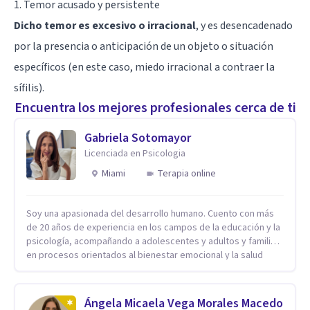
1. Temor acusado y persistente
Dicho temor es excesivo o irracional
, y es desencadenado
por la presencia o anticipación de un objeto o situación
específicos (en este caso, miedo irracional a contraer la
sífilis).
Encuentra los mejores profesionales cerca de ti
Gabriela Sotomayor
Licenciada en Psicologia
Miami
Terapia online
Soy una apasionada del desarrollo humano. Cuento con más
de 20 años de experiencia en los campos de la educación y la
psicología, acompañando a adolescentes y adultos y familias
en procesos orientados al bienestar emocional y la salud
mental. Mi visión es contribuir, a través de mi trabajo, a que
las personas accedan a una vida más digna, plena y con
sentido. Considero que esto es posible cuando
Ángela Micaela Vega Morales Macedo