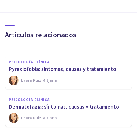
PSICOLOGÍA CLÍNICA
Fobia social: síntomas, causas
y tratamiento
Artículos relacionados
Psicoabreu
PSICOLOGÍA CLÍNICA
Pyrexiofobia: síntomas, causas y tratamiento
Laura Ruiz Mitjana
PSICOLOGÍA CLÍNICA
Ictiofobia (fobia a los peces):
PSICOLOGÍA CLÍNICA
síntomas, causas y tratamiento
Dermatofagia: síntomas, causas y tratamiento
Laura Ruiz Mitjana
Isabel Rovira Salvador