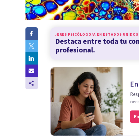
¿ERES PSICÓLOGO/A EN
ESTADOS UNIDOS
Destaca entre toda tu c
profesional.
En
Resp
nece
En