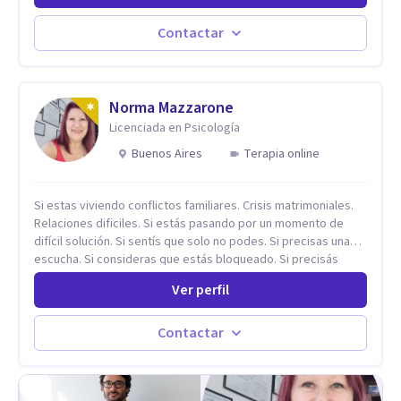
aceptando y modificando sus patrones cognitivos y
emocionales. Abordo patologías específicas como trastornos
Contactar
de ansiedad y del ánimo, y también crisis vitales y procesos
de crecimiento personal.
Norma Mazzarone
Licenciada en Psicología
Buenos Aires
Terapia online
Si estas viviendo conflictos familiares. Crisis matrimoniales.
Relaciones dificiles. Si estás pasando por un momento de
difícil solución. Si sentís que solo no podes. Si precisas una
escucha. Si consideras que estás bloqueado. Si precisás
comprensión. Si no logras definir proyectos, objetivos,
Ver perfil
sueños, deseos. Si pensás que lo que te pasa no es tan
grave, pero podría ayudar. Si estás en adicciones y tu
intención es hacer algo con lo que te está pasando. No dudes
Contactar
en comunicarte a fin de comenzar a resolver la situación que
está generando esa angustia.