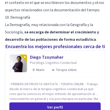
el contexto en el que se escribieron los documentos y otros
aspectos relacionados con la documentación del tiempo.
10. Demografía
La Demografía, muy relacionada con la Geografía y la
Sociología,
se encarga de determinar el crecimiento y
desarrollo de las poblaciones de forma estadística
.
Encuentra los mejores profesionales cerca de ti
Diego Tzoymaher
Psicólogo Cognitivo Conductual
Miami
Terapia online
- PRIMERA ENTREVISTA GRATUITA - TERAPIA ONLINE - Trabajo
desde el marco de la terapia cognitivo conductual ya que
creo que la ciencia es el mejor método de aproximación al
conocimiento en general y a la psicoterapia en particular. Me
interesan los procesos de cambio conductual por los que una
Ver perfil
persona pueda alcanzar sus objetivos, transitando,